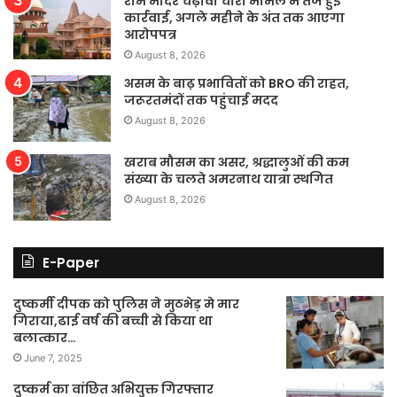
राम मंदिर चढ़ावा चोरी मामले में तेज हुई
कार्रवाई, अगले महीने के अंत तक आएगा
आरोपपत्र
August 8, 2026
असम के बाढ़ प्रभावितों को BRO की राहत,
जरूरतमंदों तक पहुंचाई मदद
August 8, 2026
खराब मौसम का असर, श्रद्धालुओं की कम
संख्या के चलते अमरनाथ यात्रा स्थगित
August 8, 2026
E-Paper
दुष्कर्मी दीपक को पुलिस ने मुठभेड़ मे मार
गिराया,ढाई वर्ष की बच्ची से किया था
बलात्कार…
June 7, 2025
दुष्कर्म का वांछित अभियुक्त गिरफ्तार