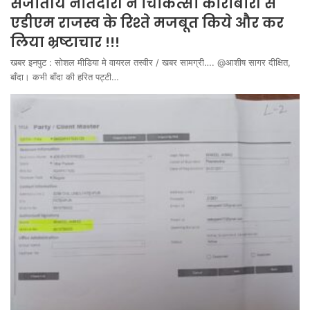
सजातीय नातेदारी ने चिकित्सा कारोबारी से
एडीएम राजस्व के रिश्ते मजबूत किये और कर
लिया भ्रष्टाचार !!!
खबर इनपुट : सोशल मीडिया मे वायरल तस्वीर / खबर सामग्री…. @आशीष सागर दीक्षित,
बाँदा। कभी बाँदा की हरित पट्टी…