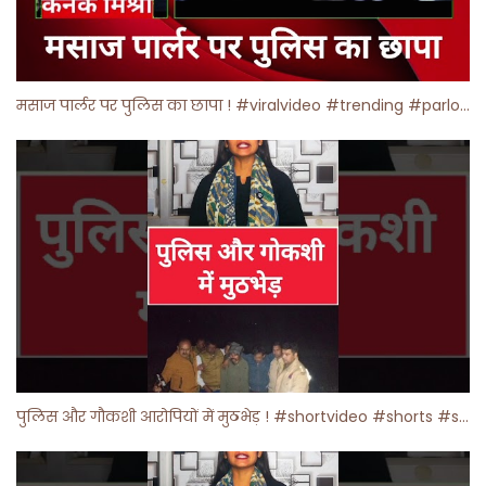
मसाज पार्लर पर पुलिस का छापा ! #viralvideo #trending #parlour
पुलिस और गौकशी आरोपियों में मुठभेड़ ! #shortvideo #shorts #shortsfeed