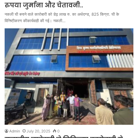
रुपया जुर्माना और चेतावनी..
नकली घी बनाने वाले कारोबारी को डेढ़ लाख रु. का अर्थदण्ड, 825 किग्रा. घी के
विनिष्टीकरण कीकार्यवाही की गई। नकली…
Admin
July 20, 2025
0