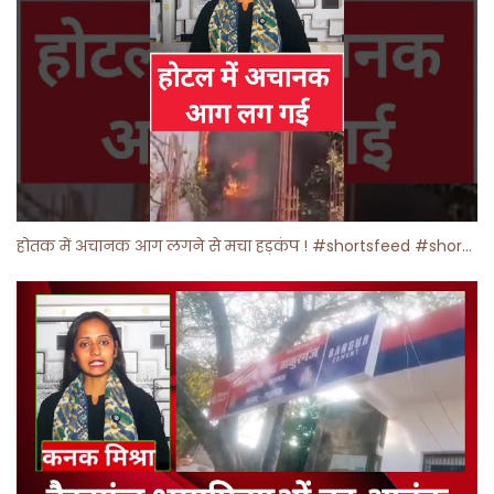
होतक में अचानक आग लगने से मचा हड़कंप ! #shortsfeed #shorts #viralshorts