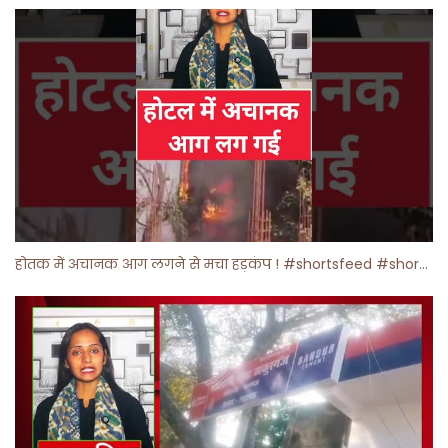
होतक में अचानक आग लगने से मचा हड़कंप ! #shortsfeed #shorts #viralshorts