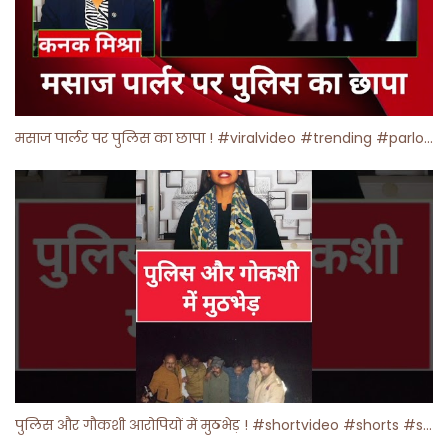
मसाज पार्लर पर पुलिस का छापा ! #viralvideo #trending #parlour
पुलिस और गौकशी आरोपियों में मुठभेड़ ! #shortvideo #shorts #shortsfeed