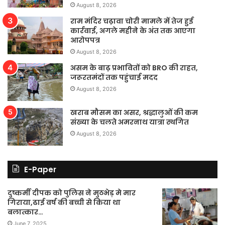
August 8, 2026
राम मंदिर चढ़ावा चोरी मामले में तेज हुई
कार्रवाई, अगले महीने के अंत तक आएगा
आरोपपत्र
August 8, 2026
असम के बाढ़ प्रभावितों को BRO की राहत,
जरूरतमंदों तक पहुंचाई मदद
August 8, 2026
खराब मौसम का असर, श्रद्धालुओं की कम
संख्या के चलते अमरनाथ यात्रा स्थगित
August 8, 2026
E-Paper
दुष्कर्मी दीपक को पुलिस ने मुठभेड़ मे मार
गिराया,ढाई वर्ष की बच्ची से किया था
बलात्कार…
June 7, 2025