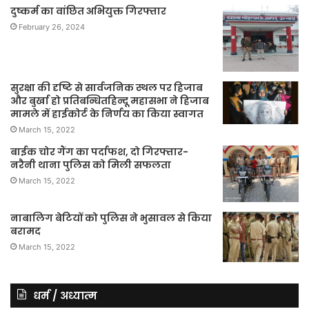
दुष्कर्म का वांछित अभियुक्त गिरफ्तार
February 26, 2024
सुरक्षा की दृष्टि से सार्वजनिक स्थल पर हिजाब
और बुर्खा हो प्रतिबन्धितहिन्दू महासभा ने हिजाब
मामले में हाईकोर्ट के निर्णय का किया स्वागत
March 15, 2022
बाईक चोर गैंग का पर्दाफश, दो गिरफ्तार-
नरैनी थाना पुलिस को मिली सफलता
March 15, 2022
नाबालिग बेटियों को पुलिस ने भुसावल से किया
बरामद
March 15, 2022
धर्म / अध्यात्म