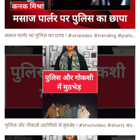
मसाज पार्लर पर पुलिस का छापा ! #viralvideo #trending #parlour
पुलिस और गौकशी आरोपियों में मुठभेड़ ! #shortvideo #shorts #shortsfeed