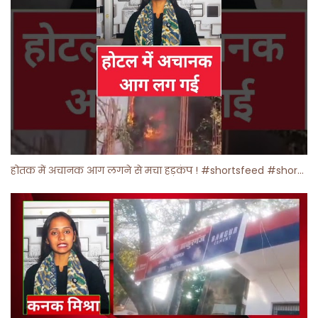
होतक में अचानक आग लगने से मचा हड़कंप ! #shortsfeed #shorts #viralshorts