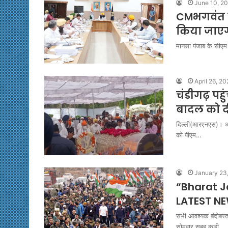
June 10, 2
CMभगवंत मा
किया जाएगा,
मानसा पंजाब के सीएम 
April 26, 2
चंडीगढ़ पहु
बादल को दी
दिल्ली(आरएनएस)। अका
को पीएम…
January 23
“Bharat Jo
LATEST N
सभी आवश्यक बंदोबस्त 
सोमवार सुबह कड़ी…