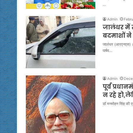
…
Admin
Febru
जालंधर में 
बदमाशों ने
जालंधर (आरएनएस)। ज
पार्षद…
Admin
Dece
पूर्व प्रधा
न रहे हो,ले
डॉ मनमोहन सिंह की 