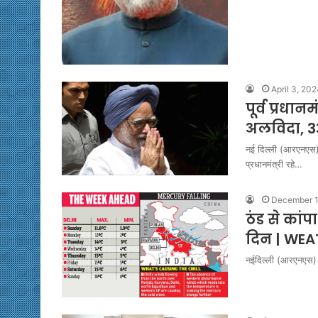
April 3, 20
पूर्व प्रधा
अलविदा, 3
नई दिल्ली (आरएनएस)। 
प्रधानमंत्री रहे…
December 1
ठंड से कां
दिन | WEA
नईदिल्ली (आरएनएस)। उ