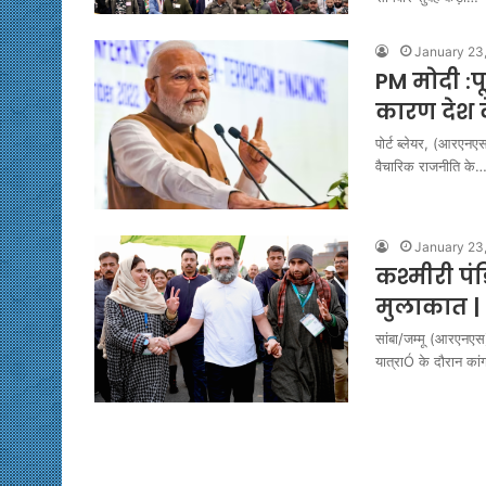
January 23
PM मोदी :प
कारण देश 
पोर्ट ब्लेयर, (आरएनए
वैचारिक राजनीति के
January 23
कश्मीरी पंड
मुलाकात |
सांबा/जम्मू (आरएनएस
यात्राÓ के दौरान कांग