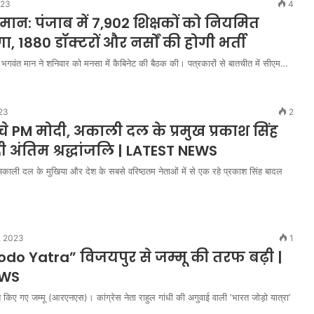
023
4
न: पंजाब में 7,902 शिक्षकों को नियमित
 1880 डॉक्टरों और नर्सों की होगी भर्ती
भगवंत मान ने शनिवार को मनसा में कैबिनेट की बैठक की। पत्रकारों से बातचीत में सीएम…
023
2
ंचे PM मोदी, अकाली दल के प्रमुख प्रकाश सिंह
 अंतिम श्रद्धांजलि | LATEST NEWS
ली दल के मुखिया और देश के सबसे वरिष्ठतम नेताओं में से एक रहे प्रकाश सिंह बादल
, 2023
1
do Yatra” विजयपुर से जम्मू की तरफ बढ़ी |
EWS
किए गए जम्मू (आरएनएस)। कांग्रेस नेता राहुल गांधी की अगुवाई वाली ‘भारत जोड़ो यात्रा’