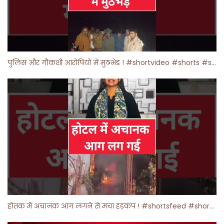
पुलिस और गौकशी आरोपियों में मुठभेड़ ! #shortvideo #shorts #shortsfeed
होतक में अचानक आग लगने से मचा हड़कंप ! #shortsfeed #shorts #viralshorts