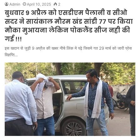
Admin
April 10, 2025
2
बुधवार 9 अप्रैल को एसडीएम पैलानी व सीओ
सदर ने सायंकाल मौरम खंड सांडी 77 पर किया
मौका मुआयना लेकिन पोकलैंड सीज नही की
गई !!!
इस खदान से जुड़ी 9 अप्रैल की खबर नीचे लिंक मे पढ़े जिसमे गत 29 मार्च को जारी प्रेस
विज्ञप्ति…