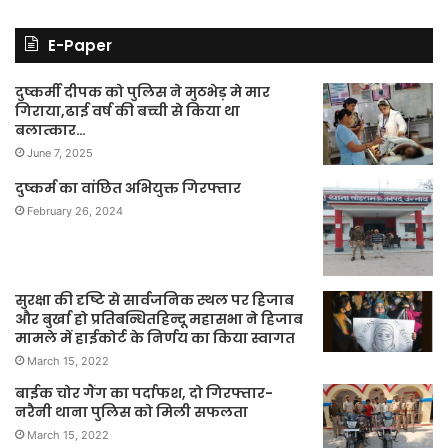
E-Paper
दुष्कर्मी दीपक को पुलिस ने मुठभेड़ मे मार
गिराया,ढाई वर्ष की बच्ची से किया था
बलात्कार…
June 7, 2025
दुष्कर्म का वांछित अभियुक्त गिरफ्तार
February 26, 2024
सुरक्षा की दृष्टि से सार्वजनिक स्थल पर हिजाब
और बुर्खा हो प्रतिबन्धितहिन्दू महासभा ने हिजाब
मामले में हाईकोर्ट के निर्णय का किया स्वागत
March 15, 2022
बाईक चोर गैंग का पर्दाफश, दो गिरफ्तार-
नरैनी थाना पुलिस को मिली सफलता
March 15, 2022