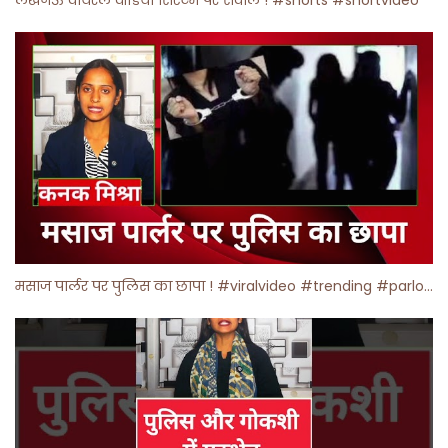
मसाज पार्लर पर पुलिस का छापा ! #viralvideo #trending #parlour