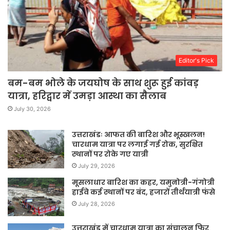
Editor's Pick
बम-बम भोले के जयघोष के साथ शुरू हुई कांवड़
यात्रा, हरिद्वार में उमड़ा आस्था का सैलाब
July 30, 2026
उत्तराखंडः आफत की बारिश और भूस्खलन!
चारधाम यात्रा पर लगाई गई रोक, सुरक्षित
स्थानों पर रोके गए यात्री
July 29, 2026
मूसलाधार बारिश का कहर, यमुनोत्री-गंगोत्री
हाईवे कई स्थानों पर बंद, हजारों तीर्थयात्री फंसे
July 28, 2026
उत्तराखंड में चारधाम यात्रा का संचालन फिर