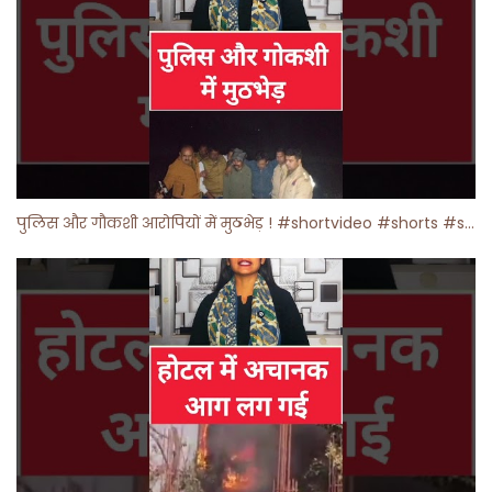
पुलिस और गौकशी आरोपियों में मुठभेड़ ! #shortvideo #shorts #shortsfeed