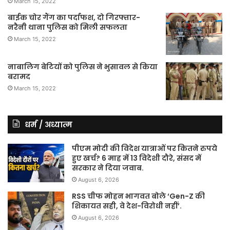
March 15, 2022
बाईक चोर गैंग का पर्दाफश, दो गिरफ्तार-
नरैनी थाना पुलिस को मिली सफलता
March 15, 2022
नाबालिग बेटियों को पुलिस ने भुसावल से किया
बरामद
March 15, 2022
धर्म / अध्यात्म
पीएम मोदी की विदेश यात्राओं पर कितने रुपये
हुए खर्च? 6 माह में 13 विदेशी दौरे, संसद में
सरकार ने दिया जवाब.
August 6, 2026
RSS चीफ मोहन भागवत बोले ‘Gen-Z की
शिकायत सही, वे देश-विरोधी नहीं’.
August 6, 2026