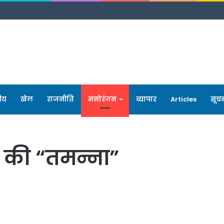
रीय
खेल
राजनीति
मनोरंजन
व्यापार
Articles
सूच
े की “तमन्ना”