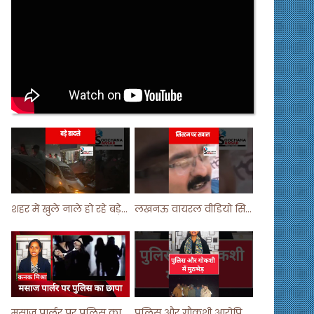
शहर में खुले नाले हो रहे बड़े हादसे ! #shortsvideo #shorts
लखनऊ वायरल वीडियो सिस्टम पर सवाल ! #shorts #shortvideo
मसाज पार्लर पर पुलिस का छापा ! #viralvideo #trending #parlour
पुलिस और गौकशी आरोपियों में मुठभेड़ ! #shortvideo #shorts #shortsfeed