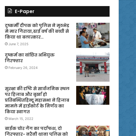
E-Paper
दुष्कर्मी दीपक को पुलिस ने मुठभेड़
मे मार गिराया,ढाई वर्ष की बच्ची से
किया था बलात्कार…
June 7, 2025
दुष्कर्म का वांछित अभियुक्त
गिरफ्तार
February 26, 2024
सुरक्षा की दृष्टि से सार्वजनिक स्थल
पर हिजाब और बुर्खा हो
प्रतिबन्धितहिन्दू महासभा ने हिजाब
मामले में हाईकोर्ट के निर्णय का
किया स्वागत
March 15, 2022
बाईक चोर गैंग का पर्दाफश, दो
गिरफ्तार- नरैनी थाना पुलिस को