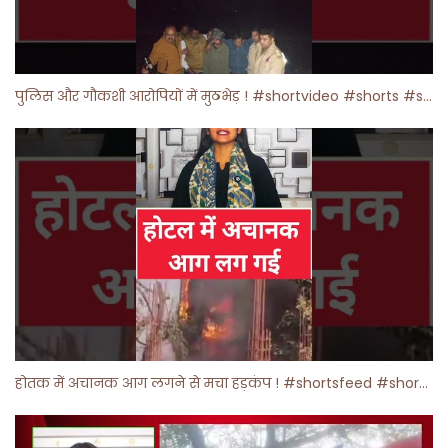
पुलिस और गौकशी आरोपियों में मुठभेड़ ! #shortvideo #shorts #shortsfeed
होतक में अचानक आग लगने से मचा हड़कंप ! #shortsfeed #shorts #viralshorts