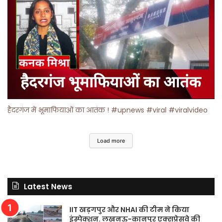
हैदरगंज में भूमाफियाओं का आतंक ! #upnews #viral #viralvideo
Load more
Latest News
IIT खड़गपुर और NHAI की टीम ने किया
इंस्पेक्शन. लखनऊ-कानपुर एक्सप्रेसवे की