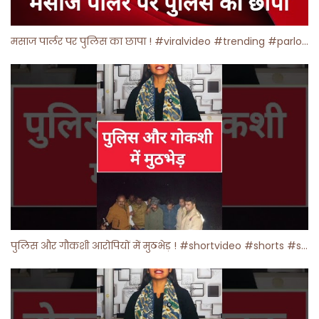
मसाज पार्लर पर पुलिस का छापा ! #viralvideo #trending #parlour
पुलिस और गौकशी आरोपियों में मुठभेड़ ! #shortvideo #shorts #shortsfeed