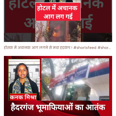
होतक में अचानक आग लगने से मचा हड़कंप ! #shortsfeed #shorts #viralshorts