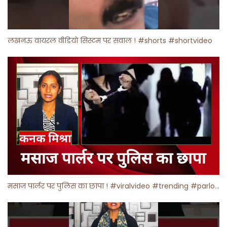
लखनऊ वायरल वीडियो सिस्टम पर सवाल ! #shorts #shortvideo
मसाज पार्लर पर पुलिस का छापा ! #viralvideo #trending #parlour