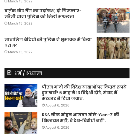
March 15, 2022
बाईक चोर गैंग का पर्दाफश, दो गिरफ्तार-
नरैनी थाना पुलिस को मिली सफलता
March 15, 2022
नाबालिग बेटियों को पुलिस ने भुसावल से किया
बरामद
March 15, 2022
धर्म / अध्यात्म
पीएम मोदी की विदेश यात्राओं पर कितने रुपये
हुए खर्च? 6 माह में 13 विदेशी दौरे, संसद में
सरकार ने दिया जवाब.
August 6, 2026
RSS चीफ मोहन भागवत बोले ‘Gen-Z की
शिकायत सही, वे देश-विरोधी नहीं’.
August 6, 2026