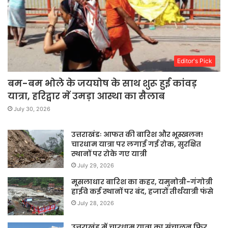
Editor's Pick
बम-बम भोले के जयघोष के साथ शुरू हुई कांवड़
यात्रा, हरिद्वार में उमड़ा आस्था का सैलाब
July 30, 2026
उत्तराखंडः आफत की बारिश और भूस्खलन!
चारधाम यात्रा पर लगाई गई रोक, सुरक्षित
स्थानों पर रोके गए यात्री
July 29, 2026
मूसलाधार बारिश का कहर, यमुनोत्री-गंगोत्री
हाईवे कई स्थानों पर बंद, हजारों तीर्थयात्री फंसे
July 28, 2026
उत्तराखंड में चारधाम यात्रा का संचालन फिर