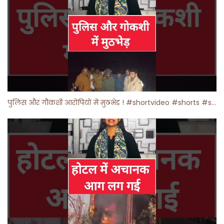
पुलिस और गौकशी आरोपियों में मुठभेड़ ! #shortvideo #shorts #shortsfeed