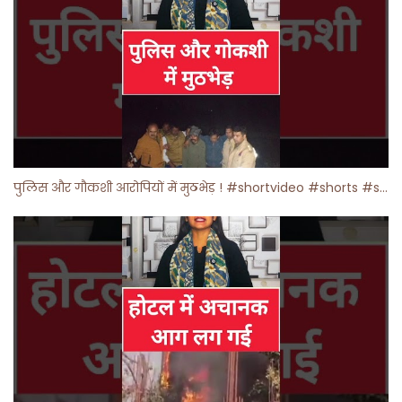
पुलिस और गौकशी आरोपियों में मुठभेड़ ! #shortvideo #shorts #shortsfeed