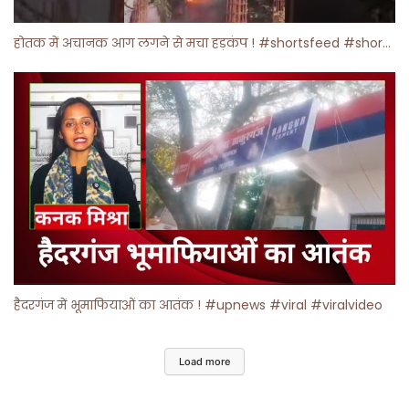
होतक में अचानक आग लगने से मचा हड़कंप ! #shortsfeed #shorts #viralshorts
हैदरगंज में भूमाफियाओं का आतंक ! #upnews #viral #viralvideo
Load more