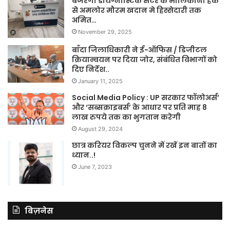
बजरंगा डायग्नोस्टिक सेंटर के मालिकाना हक
से अमलोर मौरम खदान मे हिस्सेदारी तक
अमित…
November 29, 2025
बाँदा जिलाधिकारी ने ई-ऑफिस / डिजीटल
क्रियान्वयन पर दिया जोर, संबंधित विभागों को
दिए निर्देश..
January 11, 2025
Social Media Policy : UP सरकार फॉलोअर्स’
और ‘सब्सक्राइबर्स’ के आधार पर प्रति माह 8
लाख रुपये तक का भुगतान करेगी
August 29, 2024
छात्र करियर विकल्प चुनने में रखें इन बातों का
ध्यान..!
June 7, 2023
बिज़नेस