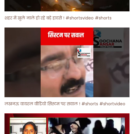
शहर में खुले नाले हो रहे बड़े हादसे ! #shortsvideo #shorts
लखनऊ वायरल वीडियो सिस्टम पर सवाल ! #shorts #shortvideo