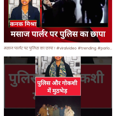
मसाज पार्लर पर पुलिस का छापा ! #viralvideo #trending #parlour