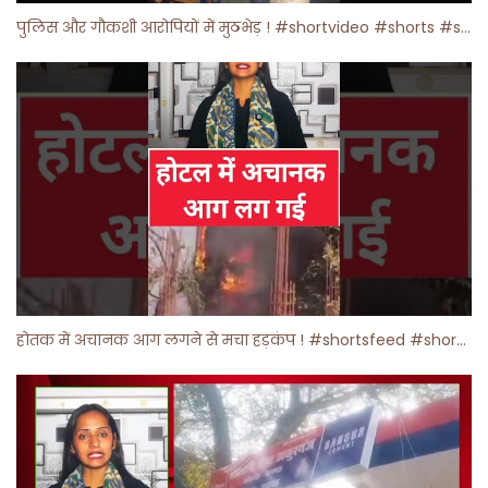
पुलिस और गौकशी आरोपियों में मुठभेड़ ! #shortvideo #shorts #shortsfeed
होतक में अचानक आग लगने से मचा हड़कंप ! #shortsfeed #shorts #viralshorts