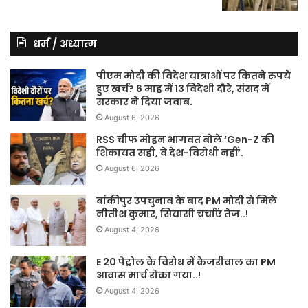
धर्म / अध्यात्म
पीएम मोदी की विदेश यात्राओं पर कितने रुपये
हुए खर्च? 6 माह में 13 विदेशी दौरे, संसद में
सरकार ने दिया जवाब.
August 6, 2026
RSS चीफ मोहन भागवत बोले ‘Gen-Z की
शिकायत सही, वे देश-विरोधी नहीं’.
August 6, 2026
बांकीपुर उपचुनाव के बाद PM मोदी से मिले
नीतीश कुमार, सियासी चर्चाएं तेज..!
August 4, 2026
E 20 पेट्रोल के विरोध में केजरीवाल का PM
आवास मार्च रोका गया..!
August 4, 2026