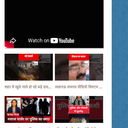
शहर में खुले नाले हो रहे बड़े हादसे ! #shortsvideo #shorts
लखनऊ वायरल वीडियो सिस्टम पर सवाल ! #shorts #shortvideo