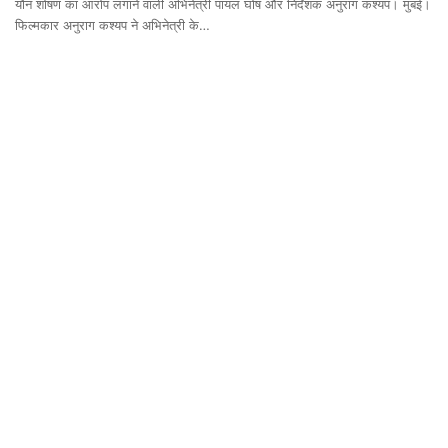
यौन शोषण का आरोप लगाने वाली अभिनेत्री पायल घोष और निर्देशक अनुराग कश्यप। मुंबई।
फिल्मकार अनुराग कश्यप ने अभिनेत्री के…