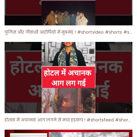
पुलिस और गौकशी आरोपियों में मुठभेड़ ! #shortvideo #shorts #shortsfeed
होतक में अचानक आग लगने से मचा हड़कंप ! #shortsfeed #shorts #viralshorts