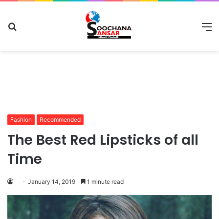
Search
M
for
Fashion
Recommended
The Best Red Lipsticks of all
Time
January 14, 2019
1 minute read