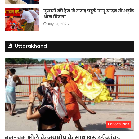
पुजारी की ड्रेस में संसद पहुंचे पप्पू यादव तो भड़के
ओम बिरला..!
July 31, 2026
Uttarakhand
Editor's Pick
बम-बम भोले के जयघोष के साथ शुरू हुई कांवड़