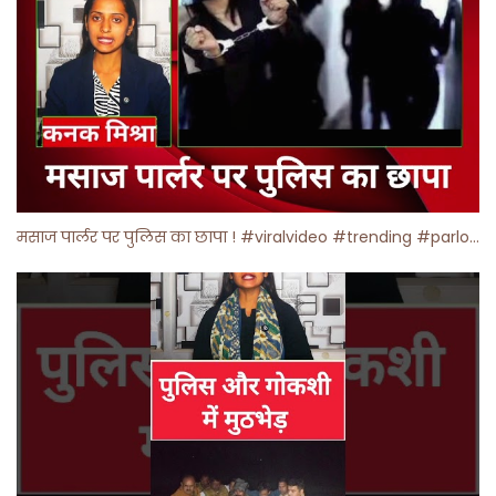
मसाज पार्लर पर पुलिस का छापा ! #viralvideo #trending #parlour