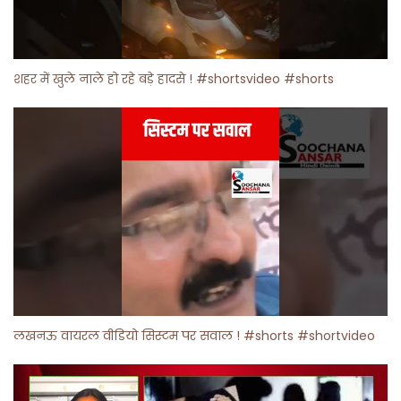
शहर में खुले नाले हो रहे बड़े हादसे ! #shortsvideo #shorts
लखनऊ वायरल वीडियो सिस्टम पर सवाल ! #shorts #shortvideo