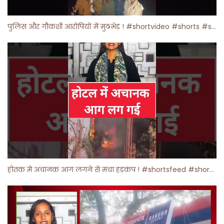
पुलिस और गौकशी आरोपियों में मुठभेड़ ! #shortvideo #shorts #shortsfeed
होतक में अचानक आग लगने से मचा हड़कंप ! #shortsfeed #shorts #viralshorts