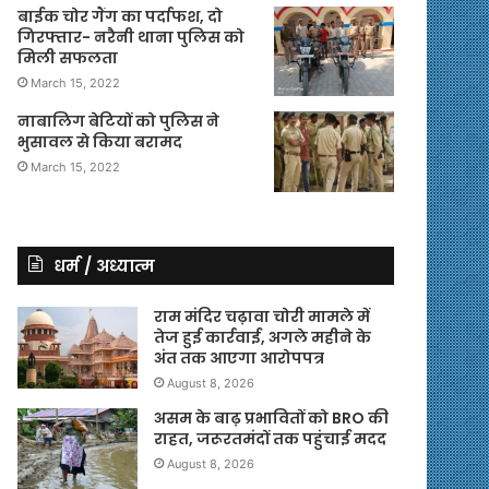
बाईक चोर गैंग का पर्दाफश, दो
गिरफ्तार- नरैनी थाना पुलिस को
मिली सफलता
March 15, 2022
नाबालिग बेटियों को पुलिस ने
भुसावल से किया बरामद
March 15, 2022
धर्म / अध्यात्म
राम मंदिर चढ़ावा चोरी मामले में
तेज हुई कार्रवाई, अगले महीने के
अंत तक आएगा आरोपपत्र
August 8, 2026
असम के बाढ़ प्रभावितों को BRO की
राहत, जरूरतमंदों तक पहुंचाई मदद
August 8, 2026