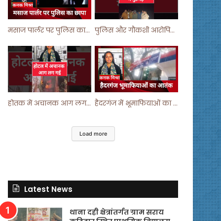
मसाज पार्लर पर पुलिस का छापा ! #viralvideo #trending #parlour
पुलिस और गौकशी आरोपियों में मुठभेड़ ! #shortvideo #shorts #shortsfeed
होतक में अचानक आग लगने से मचा हड़कंप ! #shortsfeed #shorts #viralshorts
हैदरगंज में भूमाफियाओं का आतंक ! #upnews #viral #viralvideo
Load more
Latest News
थाना दही क्षेत्रांतर्गत ग्राम सराय