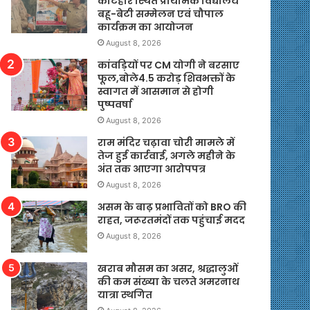
कटिहार स्थित प्राथमिक विद्यालय
बहू-बेटी सम्मेलन एवं चौपाल
कार्यक्रम का आयोजन
August 8, 2026
कांवड़ियों पर CM योगी ने बरसाए
फूल,बोले4.5 करोड़ शिवभक्तों के
स्वागत में आसमान से होगी
पुष्पवर्षा
August 8, 2026
राम मंदिर चढ़ावा चोरी मामले में
तेज हुई कार्रवाई, अगले महीने के
अंत तक आएगा आरोपपत्र
August 8, 2026
असम के बाढ़ प्रभावितों को BRO की
राहत, जरूरतमंदों तक पहुंचाई मदद
August 8, 2026
खराब मौसम का असर, श्रद्धालुओं
की कम संख्या के चलते अमरनाथ
यात्रा स्थगित