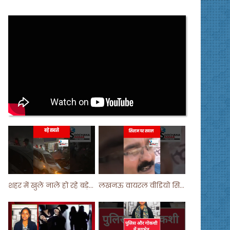
शहर में खुले नाले हो रहे बड़े हादसे ! #shortsvideo #shorts
लखनऊ वायरल वीडियो सिस्टम पर सवाल ! #shorts #shortvideo