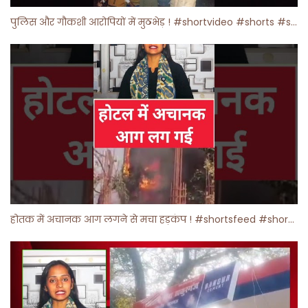
पुलिस और गौकशी आरोपियों में मुठभेड़ ! #shortvideo #shorts #shortsfeed
होतक में अचानक आग लगने से मचा हड़कंप ! #shortsfeed #shorts #viralshorts