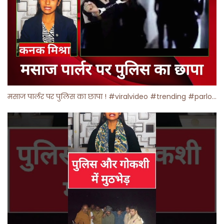
मसाज पार्लर पर पुलिस का छापा ! #viralvideo #trending #parlour