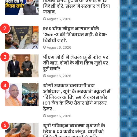
कितने रुपये हुए खर्च? 6 माह में 13
विदेशी दौरे, संसद में सरकार ने दिया
जवाब.
August 6, 2026
RSS चीफ मोहन भागवत बोले
‘Gen-Z की शिकायत सही, वे देश-
विरोधी नहीं’.
August 6, 2026
पीएम मोदी ने नेतन्याहू से फोन पर
की बात, दोनों के बीच किन मुद्दों पर
हुई चर्चा?
August 6, 2026
योगी सरकार चलाएगी बड़ा
अभियान , यूपी के सरकारी स्कूलों में
‘डिजिटल क्रांति’, स्मार्ट क्लास और
ICT लैब के लिए तैयार होंगे मास्टर
ट्रेनर .
August 6, 2026
यूपी परिवहन व्यवस्था सुधारने के
लिए 6.03 करोड़ मंजूर; थानों को