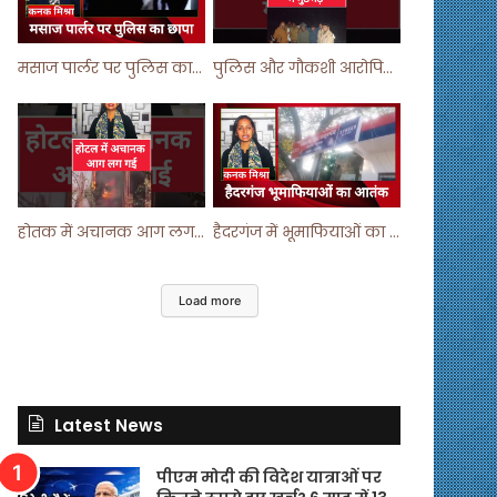
मसाज पार्लर पर पुलिस का छापा ! #viralvideo #trending #parlour
पुलिस और गौकशी आरोपियों में मुठभेड़ ! #shortvideo #shorts #shortsfeed
होतक में अचानक आग लगने से मचा हड़कंप ! #shortsfeed #shorts #viralshorts
हैदरगंज में भूमाफियाओं का आतंक ! #upnews #viral #viralvideo
Load more
Latest News
पीएम मोदी की विदेश यात्राओं पर