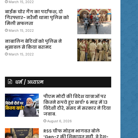
March 15, 2022
बाईक चोर गैंग का पर्दाफश, दो
गिरफ्तार- नरैनी थाना पुलिस को
मिली सफलता
March 15, 2022
नाबालिग बेटियों को पुलिस ने
भुसावल से किया बरामद
March 15, 2022
धर्म / अध्यात्म
पीएम मोदी की विदेश यात्राओं पर
कितने रुपये हुए खर्च? 6 माह में 13
विदेशी दौरे, संसद में सरकार ने दिया
जवाब.
August 6, 2026
RSS चीफ मोहन भागवत बोले
‘Gen-Z की शिकायत सही, वे देश-