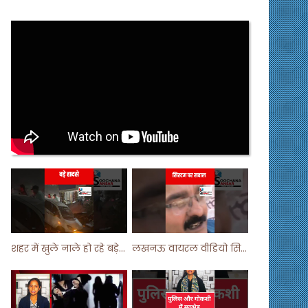
शहर में खुले नाले हो रहे बड़े हादसे ! #shortsvideo #shorts
लखनऊ वायरल वीडियो सिस्टम पर सवाल ! #shorts #shortvideo