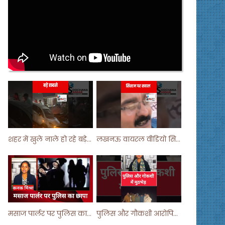
शहर में खुले नाले हो रहे बड़े हादसे ! #shortsvideo #shorts
लखनऊ वायरल वीडियो सिस्टम पर सवाल ! #shorts #shortvideo
मसाज पार्लर पर पुलिस का छापा ! #viralvideo #trending #parlour
पुलिस और गौकशी आरोपियों में मुठभेड़ ! #shortvideo #shorts #shortsfeed