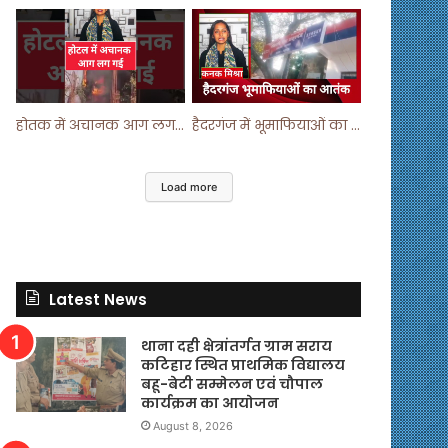
होतक में अचानक आग लगने से मचा हड़कंप ! #shortsfeed #shorts #viralshorts
हैदरगंज में भूमाफियाओं का आतंक ! #upnews #viral #viralvideo
Load more
Latest News
थाना दही क्षेत्रांतर्गत ग्राम सराय
कटिहार स्थित प्राथमिक विद्यालय
बहू-बेटी सम्मेलन एवं चौपाल
कार्यक्रम का आयोजन
August 8, 2026