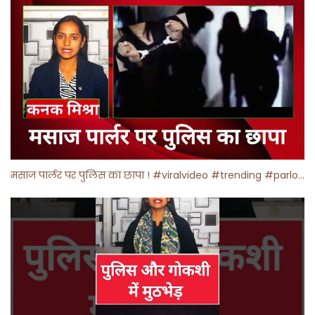
मसाज पार्लर पर पुलिस का छापा ! #viralvideo #trending #parlour