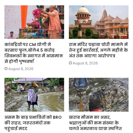
कांवड़ियों पर CM योगी ने
राम मंदिर चढ़ावा चोरी मामले में
बरसाए फूल,बोले4.5 करोड़
तेज हुई कार्रवाई, अगले महीने के
शिवभक्तों के स्वागत में आसमान
अंत तक आएगा आरोपपत्र
से होगी पुष्पवर्षा
August 8, 2026
August 8, 2026
असम के बाढ़ प्रभावितों को BRO
खराब मौसम का असर,
की राहत, जरूरतमंदों तक
श्रद्धालुओं की कम संख्या के
पहुंचाई मदद
चलते अमरनाथ यात्रा स्थगित