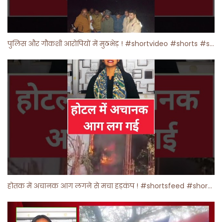
पुलिस और गौकशी आरोपियों में मुठभेड़ ! #shortvideo #shorts #shortsfeed
होतक में अचानक आग लगने से मचा हड़कंप ! #shortsfeed #shorts #viralshorts