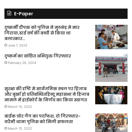
E-Paper
दुष्कर्मी दीपक को पुलिस ने मुठभेड़ मे मार
गिराया,ढाई वर्ष की बच्ची से किया था
बलात्कार…
June 7, 2025
दुष्कर्म का वांछित अभियुक्त गिरफ्तार
February 26, 2024
सुरक्षा की दृष्टि से सार्वजनिक स्थल पर हिजाब
और बुर्खा हो प्रतिबन्धितहिन्दू महासभा ने हिजाब
मामले में हाईकोर्ट के निर्णय का किया स्वागत
March 15, 2022
बाईक चोर गैंग का पर्दाफश, दो गिरफ्तार-
नरैनी थाना पुलिस को मिली सफलता
March 15, 2022