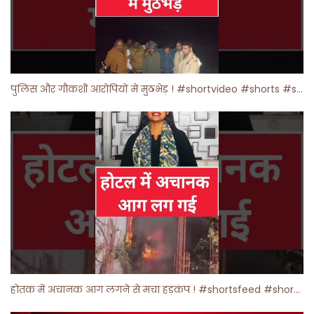
पुलिस और गौकशी आरोपियों में मुठभेड़ ! #shortvideo #shorts #shortsfeed
होतक में अचानक आग लगने से मचा हड़कंप ! #shortsfeed #shorts #viralshorts