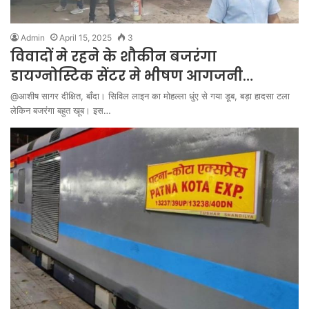
Admin
April 15, 2025
3
विवादों मे रहने के शौकीन बजरंगा
डायग्नोस्टिक सेंटर मे भीषण आगजनी…
@आशीष सागर दीक्षित, बाँदा। सिविल लाइन का मोहल्ला धुंए से गया डूब, बड़ा हादसा टला
लेकिन बजरंगा बहुत खूब। इस…