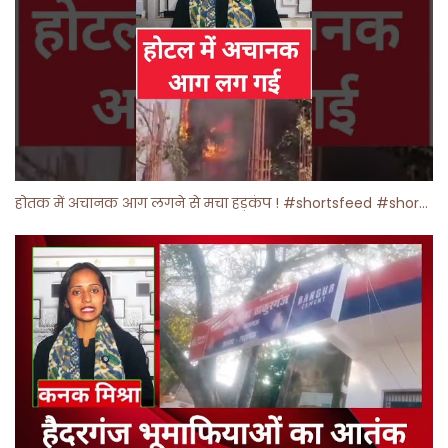
होतक में अचानक आग लगने से मचा हड़कंप ! #shortsfeed #shorts #viralshorts