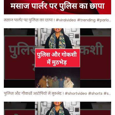
मसाज पार्लर पर पुलिस का छापा ! #viralvideo #trending #parlour
पुलिस और गौकशी आरोपियों में मुठभेड़ ! #shortvideo #shorts #shortsfeed