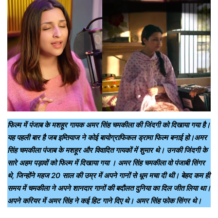
फिल्म में पंजाब के मशहूर गायक अमर सिंह चमकीला की जिंदगी को दिखाया गया है।
यह पहली बार है जब इम्तियाज ने कोई बायोग्राफिकल ड्रामा फिल्म बनाई हो।अमर
सिंह चमकीला पंजाब के मशहूर और विवादित गायकों में शुमार थे। उनकी जिंदगी के
सारे अहम पड़ावों को फिल्म में दिखाया गया । अमर सिंह चमकीला वो पंजाबी सिंगर
थे, जिन्होंने महज 20 साल की उम्र में अपने गानों से धूम मचा दी थी। बेहद कम ही
समय में चमकीला ने अपने शानदार गानों की बदौलत दुनिया का दिल जीत लिया था।
अपने करियर में अमर सिंह ने कई हिट गाने दिए थे। अमर सिंह फोक सिंगर थे।