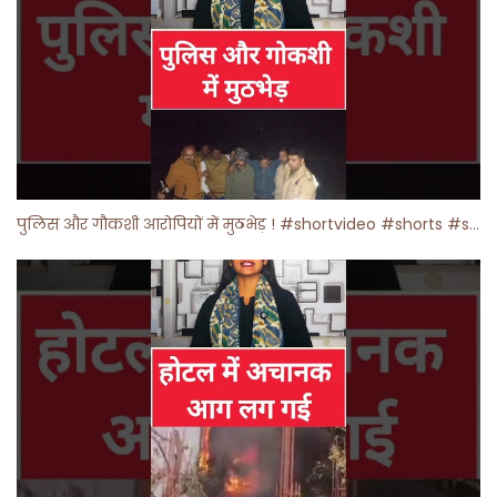
पुलिस और गौकशी आरोपियों में मुठभेड़ ! #shortvideo #shorts #shortsfeed