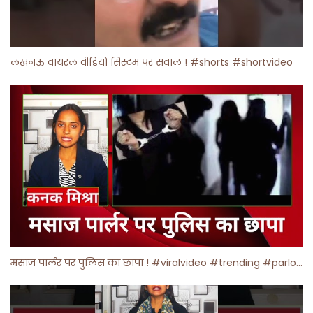
लखनऊ वायरल वीडियो सिस्टम पर सवाल ! #shorts #shortvideo
मसाज पार्लर पर पुलिस का छापा ! #viralvideo #trending #parlour