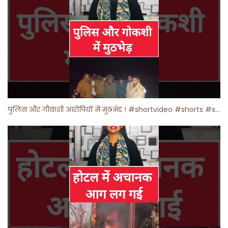
पुलिस और गौकशी आरोपियों में मुठभेड़ ! #shortvideo #shorts #shortsfeed