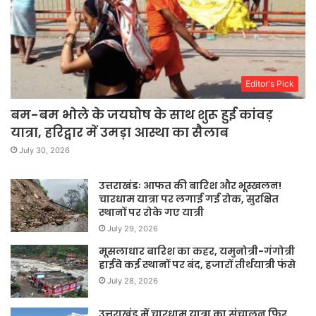
Editor's Pick
बम-बम भोले के जयघोष के साथ शुरू हुई कांवड़
यात्रा, हरिद्वार में उमड़ा आस्था का सैलाब
July 30, 2026
उत्तराखंडः आफत की बारिश और भूस्खलन!
चारधाम यात्रा पर लगाई गई रोक, सुरक्षित
स्थानों पर रोके गए यात्री
July 29, 2026
मूसलाधार बारिश का कहर, यमुनोत्री-गंगोत्री
हाईवे कई स्थानों पर बंद, हजारों तीर्थयात्री फंसे
July 28, 2026
उत्तराखंड में चारधाम यात्रा का संचालन फिर