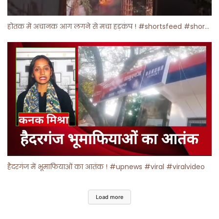
होतक में अचानक आग लगने से मचा हड़कंप ! #shortsfeed #shorts #viralshorts
हैदरगंज में भूमाफियाओं का आतंक ! #upnews #viral #viralvideo
Load more