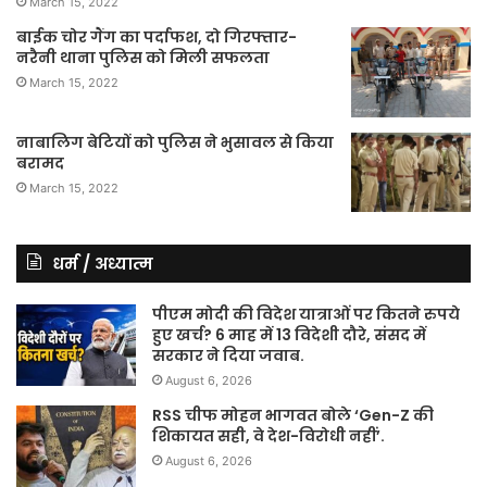
March 15, 2022
बाईक चोर गैंग का पर्दाफश, दो गिरफ्तार-
नरैनी थाना पुलिस को मिली सफलता
March 15, 2022
नाबालिग बेटियों को पुलिस ने भुसावल से किया
बरामद
March 15, 2022
धर्म / अध्यात्म
पीएम मोदी की विदेश यात्राओं पर कितने रुपये
हुए खर्च? 6 माह में 13 विदेशी दौरे, संसद में
सरकार ने दिया जवाब.
August 6, 2026
RSS चीफ मोहन भागवत बोले ‘Gen-Z की
शिकायत सही, वे देश-विरोधी नहीं’.
August 6, 2026