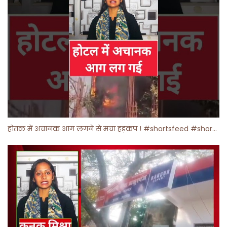
होतक में अचानक आग लगने से मचा हड़कंप ! #shortsfeed #shorts #viralshorts