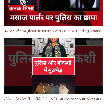
मसाज पार्लर पर पुलिस का छापा ! #viralvideo #trending #parlour
पुलिस और गौकशी आरोपियों में मुठभेड़ ! #shortvideo #shorts #shortsfeed