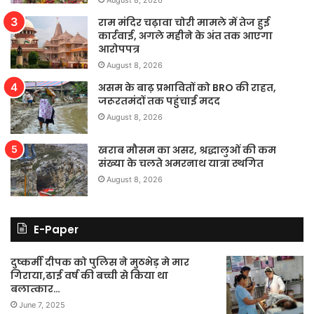
August 8, 2026
राम मंदिर चढ़ावा चोरी मामले में तेज हुई
कार्रवाई, अगले महीने के अंत तक आएगा
आरोपपत्र
August 8, 2026
असम के बाढ़ प्रभावितों को BRO की राहत,
जरूरतमंदों तक पहुंचाई मदद
August 8, 2026
खराब मौसम का असर, श्रद्धालुओं की कम
संख्या के चलते अमरनाथ यात्रा स्थगित
August 8, 2026
E-Paper
दुष्कर्मी दीपक को पुलिस ने मुठभेड़ मे मार
गिराया,ढाई वर्ष की बच्ची से किया था
बलात्कार…
June 7, 2025