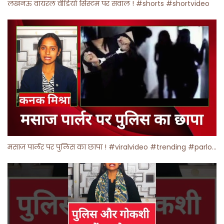
लखनऊ वायरल वीडियो सिस्टम पर सवाल ! #shorts #shortvideo
मसाज पार्लर पर पुलिस का छापा ! #viralvideo #trending #parlour