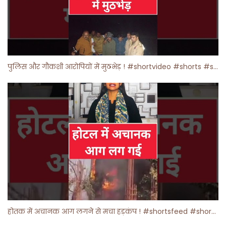
पुलिस और गौकशी आरोपियों में मुठभेड़ ! #shortvideo #shorts #shortsfeed
होतक में अचानक आग लगने से मचा हड़कंप ! #shortsfeed #shorts #viralshorts