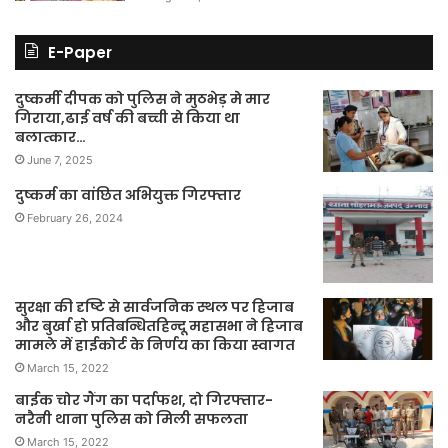
E-Paper
दुष्कर्मी दीपक को पुलिस ने मुठभेड़ मे मार
गिराया,ढाई वर्ष की बच्ची से किया था
बलात्कार…
June 7, 2025
दुष्कर्म का वांछित अभियुक्त गिरफ्तार
February 26, 2024
सुरक्षा की दृष्टि से सार्वजनिक स्थल पर हिजाब
और बुर्खा हो प्रतिबन्धितहिन्दू महासभा ने हिजाब
मामले में हाईकोर्ट के निर्णय का किया स्वागत
March 15, 2022
बाईक चोर गैंग का पर्दाफश, दो गिरफ्तार-
नरैनी थाना पुलिस को मिली सफलता
March 15, 2022