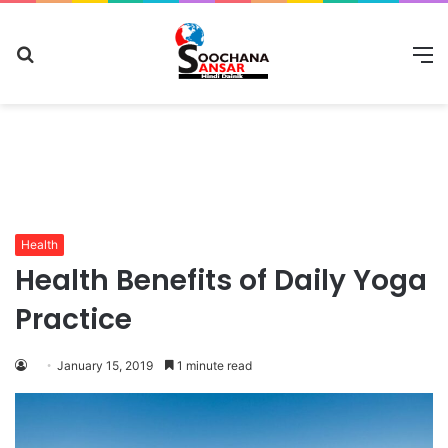
Search
M
for
Health
Health Benefits of Daily Yoga
Practice
January 15, 2019
1 minute read