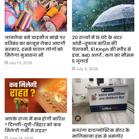
जानलेवा बने चाइनीज मांझे पर
20 राज्यों में 15 घंटे के अंदर
प्रतिबंध का कानून लेकर आएगी
आंधी-तूफान बारिश की
सरकार, इससे घायल लोगों को
चेतावनी, 61 Kmph की स्पीड से
मिलेगा मुआवजा भी
हवा, IMD अलर्ट ; कल का मौसम
5 जुलाई
July 15, 2026
July 4, 2026
आपके राज्य में कब होगी बारिश
? दिल्ली-यूपी-बिहार को कब
बजरंगा डायग्नोस्टिक सेंटर के
मिलेगी गर्मी से राहत?
मालिकाना हक से अमलोर
June 18, 2026