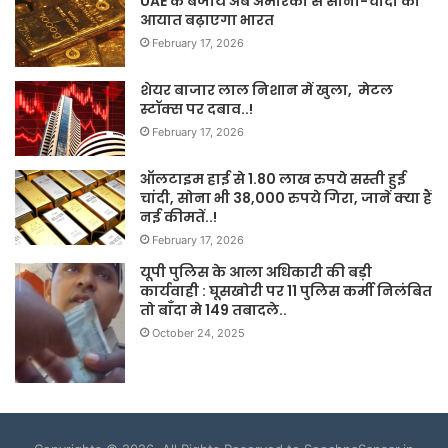
UAE के बजाय अब अमेरिका से सोना-चांदी का
आयात बढ़ाएगा भारत
February 17, 2026
शेयर बाजार लाल निशान में खुला, मेटल
स्टॉक्स पर दबाव..!
February 17, 2026
ऑलटाइम हाई से 1.80 लाख रुपये सस्ती हुई
चांदी, सोना भी 38,000 रुपये गिरा, जानें क्या हैं
नई कीमतें..!
February 17, 2026
यूपी पुलिस के आला अधिकारी की बड़ी
कार्यवाही : घूसखोरी पर 11 पुलिस कर्मी निलंबित
तो बाँदा मे 149 तबादले..
October 24, 2025