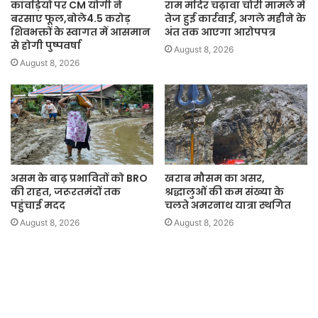
कांवड़ियों पर CM योगी ने
राम मंदिर चढ़ावा चोरी मामले में
बरसाए फूल,बोले4.5 करोड़
तेज हुई कार्रवाई, अगले महीने के
शिवभक्तों के स्वागत में आसमान
अंत तक आएगा आरोपपत्र
से होगी पुष्पवर्षा
August 8, 2026
August 8, 2026
असम के बाढ़ प्रभावितों को BRO
खराब मौसम का असर,
की राहत, जरूरतमंदों तक
श्रद्धालुओं की कम संख्या के
पहुंचाई मदद
चलते अमरनाथ यात्रा स्थगित
August 8, 2026
August 8, 2026