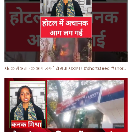
होतक में अचानक आग लगने से मचा हड़कंप ! #shortsfeed #shorts #viralshorts