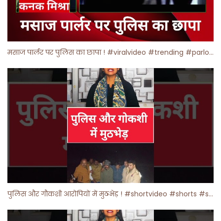
मसाज पार्लर पर पुलिस का छापा ! #viralvideo #trending #parlour
पुलिस और गौकशी आरोपियों में मुठभेड़ ! #shortvideo #shorts #shortsfeed