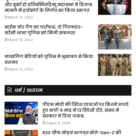
और बुर्खा हो प्रतिबन्धितहिन्दू महासभा ने हिजाब
मामले में हाईकोर्ट के निर्णय का किया स्वागत
March 15, 2022
बाईक चोर गैंग का पर्दाफश, दो गिरफ्तार-
नरैनी थाना पुलिस को मिली सफलता
March 15, 2022
नाबालिग बेटियों को पुलिस ने भुसावल से किया
बरामद
March 15, 2022
धर्म / अध्यात्म
पीएम मोदी की विदेश यात्राओं पर कितने रुपये
हुए खर्च? 6 माह में 13 विदेशी दौरे, संसद में
सरकार ने दिया जवाब.
August 6, 2026
RSS चीफ मोहन भागवत बोले ‘Gen-Z की