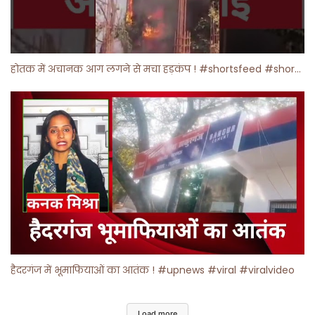
होतक में अचानक आग लगने से मचा हड़कंप ! #shortsfeed #shorts #viralshorts
हैदरगंज में भूमाफियाओं का आतंक ! #upnews #viral #viralvideo
Load more