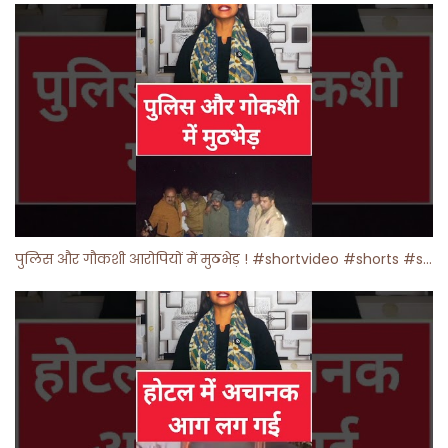
पुलिस और गौकशी आरोपियों में मुठभेड़ ! #shortvideo #shorts #shortsfeed