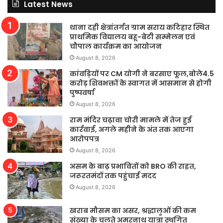
Latest News
थाना दही क्षेत्रांतर्गत ग्राम सराय कटिहार स्थित
प्राथमिक विद्यालय बहू-बेटी सम्मेलन एवं
चौपाल कार्यक्रम का आयोजन
August 8, 2026
कांवड़ियों पर CM योगी ने बरसाए फूल,बोले4.5
करोड़ शिवभक्तों के स्वागत में आसमान से होगी
पुष्पवर्षा
August 8, 2026
राम मंदिर चढ़ावा चोरी मामले में तेज हुई
कार्रवाई, अगले महीने के अंत तक आएगा
आरोपपत्र
August 8, 2026
असम के बाढ़ प्रभावितों को BRO की राहत,
जरूरतमंदों तक पहुंचाई मदद
August 8, 2026
खराब मौसम का असर, श्रद्धालुओं की कम
संख्या के चलते अमरनाथ यात्रा स्थगित