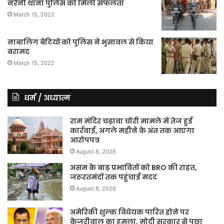
नरैनी थाना पुलिस को मिली सफलता
March 15, 2022
नाबालिग बेटियों को पुलिस ने भुसावल से किया
बरामद
March 15, 2022
धर्म / अध्यात्म
राम मंदिर चढ़ावा चोरी मामले में तेज हुई
कार्रवाई, अगले महीने के अंत तक आएगा
आरोपपत्र
August 8, 2026
असम के बाढ़ प्रभावितों को BRO की राहत,
जरूरतमंदों तक पहुंचाई मदद
August 8, 2026
अमेरिकी शुल्क विधेयक पारित होने पर
केजरीवाल का हमला, मोदी सरकार से पूछा