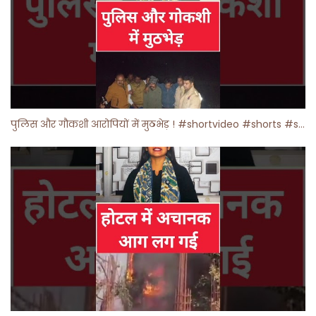
पुलिस और गौकशी आरोपियों में मुठभेड़ ! #shortvideo #shorts #shortsfeed