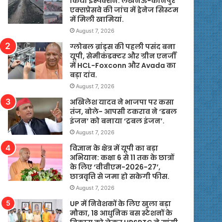
किया इंस्पेक्शन. लखनऊ-कानपुर
एक्सप्रेसवे की जांच में ड्रेनेज सिस्टम
में मिली खामियां.
August 7, 2026
ग्लोबल ब्रांड्स की पहली पसंद बना
यूपी, सेमीकंडक्टर और ग्रीन एनर्जी
में HCL-Foxconn और Avada का
बड़ा दांव.
August 7, 2026
अखिलेश यादव ने भाजपा पर कसा
तंज, बोले- आपसी टकराव ने ‘डबल
इंजन’ को बनाया ‘ट्रबल इंजन’.
August 7, 2026
विज्ञान के क्षेत्र में यूपी का बड़ा
अभियान: कक्षा 6 से 11 तक के छात्रों
के लिए ‘वीवीएम-2026-27’,
छात्रवृत्ति से जमा हो सकेगी फीस.
August 7, 2026
UP में निवेशकों के लिए खुला बड़ा
मौका, 18 आधुनिक बस स्टेशनों के