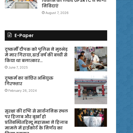
विकास को लेकर UPSRTC ने मांगी
निविदाएं
August 7, 2026
E-Paper
दुष्कर्मी दीपक को पुलिस ने मुठभेड़
मे मार गिराया,ढाई वर्ष की बच्ची से
किया था बलात्कार…
June 7, 2025
दुष्कर्म का वांछित अभियुक्त
गिरफ्तार
February 26, 2024
सुरक्षा की दृष्टि से सार्वजनिक स्थल
पर हिजाब और बुर्खा हो
प्रतिबन्धितहिन्दू महासभा ने हिजाब
मामले में हाईकोर्ट के निर्णय का