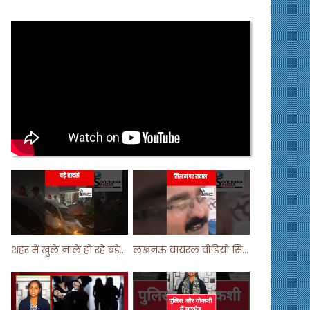
शहर में खुले नाले हो रहे बड़े हादसे ! #shortsvideo #shorts
लखनऊ वायरल वीडियो सिस्टम पर सवाल ! #shorts #shortvideo