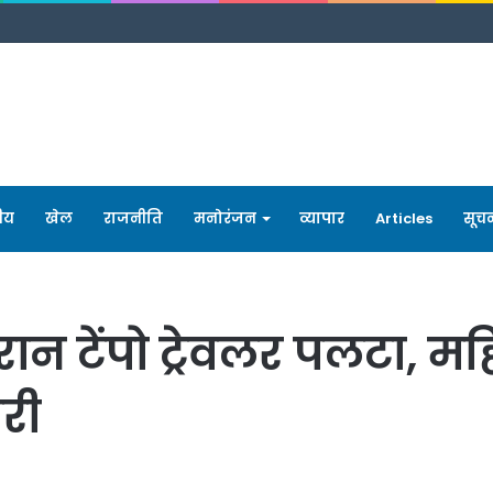
रीय
खेल
राजनीति
मनोरंजन
व्यापार
Articles
सूच
ौरान टेंपो ट्रेवलर पलटा, 
री