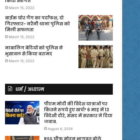
किया स्वागत
March 15, 2022
बाईक चोर गैंग का पर्दाफश, दो
गिरफ्तार- नरैनी थाना पुलिस को
मिली सफलता
March 15, 2022
नाबालिग बेटियों को पुलिस ने
भुसावल से किया बरामद
March 15, 2022
धर्म / अध्यात्म
पीएम मोदी की विदेश यात्राओं पर
कितने रुपये हुए खर्च? 6 माह में 13
विदेशी दौरे, संसद में सरकार ने दिया
जवाब.
August 6, 2026
RSS चीफ मोहन भागवत बोले