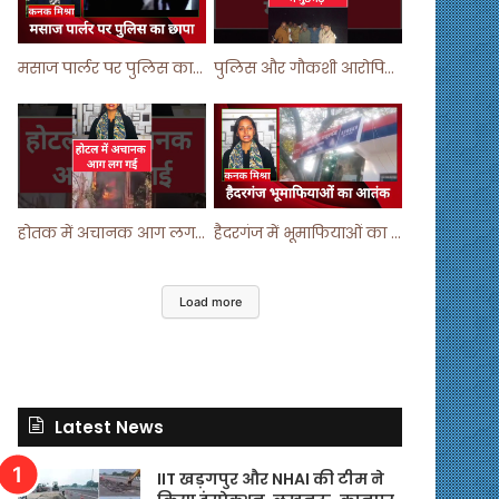
मसाज पार्लर पर पुलिस का छापा ! #viralvideo #trending #parlour
पुलिस और गौकशी आरोपियों में मुठभेड़ ! #shortvideo #shorts #shortsfeed
होतक में अचानक आग लगने से मचा हड़कंप ! #shortsfeed #shorts #viralshorts
हैदरगंज में भूमाफियाओं का आतंक ! #upnews #viral #viralvideo
Load more
Latest News
IIT खड़गपुर और NHAI की टीम ने