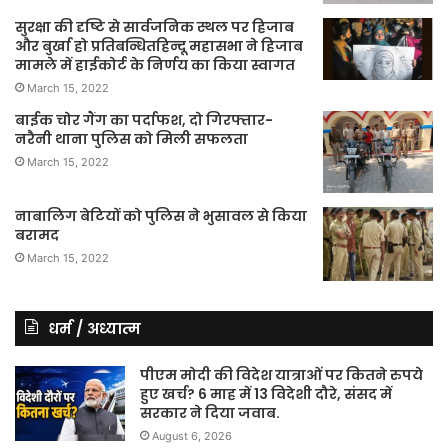
सुरक्षा की दृष्टि से सार्वजनिक स्थल पर हिजाब
और बुर्खा हो प्रतिबन्धितहिन्दू महासभा ने हिजाब
मामले में हाईकोर्ट के निर्णय का किया स्वागत
March 15, 2022
बाईक चोर गैंग का पर्दाफश, दो गिरफ्तार-
नरैनी थाना पुलिस को मिली सफलता
March 15, 2022
नाबालिग बेटियों को पुलिस ने भुसावल से किया
बरामद
March 15, 2022
धर्म / अध्यात्म
पीएम मोदी की विदेश यात्राओं पर कितने रुपये
हुए खर्च? 6 माह में 13 विदेशी दौरे, संसद में
सरकार ने दिया जवाब.
August 6, 2026