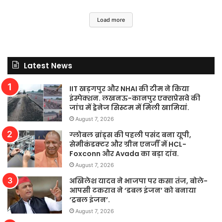
Load more
Latest News
IIT खड़गपुर और NHAI की टीम ने किया
इंस्पेक्शन. लखनऊ-कानपुर एक्सप्रेसवे की
जांच में ड्रेनेज सिस्टम में मिली खामियां.
August 7, 2026
ग्लोबल ब्रांड्स की पहली पसंद बना यूपी,
सेमीकंडक्टर और ग्रीन एनर्जी में HCL-
Foxconn और Avada का बड़ा दांव.
August 7, 2026
अखिलेश यादव ने भाजपा पर कसा तंज, बोले-
आपसी टकराव ने ‘डबल इंजन’ को बनाया
‘ट्रबल इंजन’.
August 7, 2026