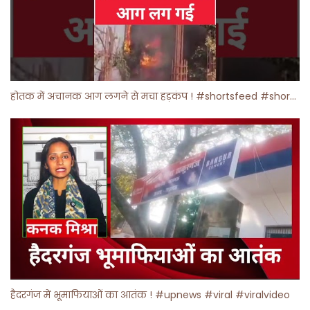
होतक में अचानक आग लगने से मचा हड़कंप ! #shortsfeed #shorts #viralshorts
हैदरगंज में भूमाफियाओं का आतंक ! #upnews #viral #viralvideo