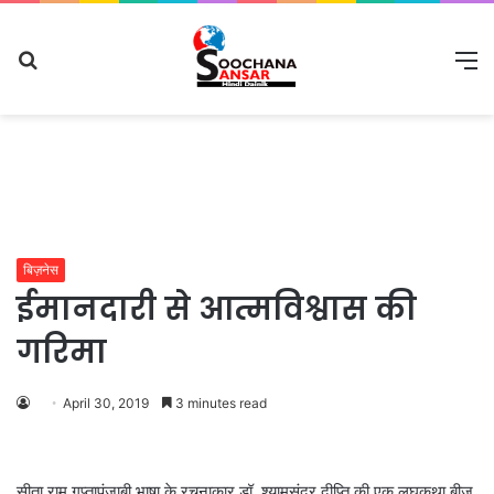
Search
M
for
बिज़नेस
ईमानदारी से आत्मविश्वास की
गरिमा
April 30, 2019
3 minutes read
सीता राम गुप्तापंजाबी भाषा के रचनाकार डॉ. श्यामसुंदर दीप्ति की एक लघुकथा बीज