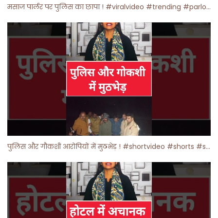
मसाज पार्लर पर पुलिस का छापा ! #viralvideo #trending #parlour
पुलिस और गौकशी आरोपियों में मुठभेड़ ! #shortvideo #shorts #shortsfeed