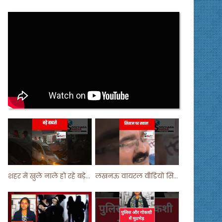
शहर में खुले नाले हो रहे बड़े हादसे ! #shortsvideo #shorts
लखनऊ वायरल वीडियो सिस्टम पर सवाल ! #shorts #shortvideo