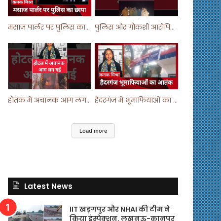
मसाज पार्लर पर पुलिस का छापा ! #viralvideo #trending #parlour
पुलिस और गौकशी आरोपियों में मुठभेड़ ! #shortvideo #shorts #shortsfeed
होतक में अचानक आग लगने से मचा हड़कंप ! #shortsfeed #shorts #viralshorts
हैदरगंज में भूमाफियाओं का आतंक ! #upnews #viral #viralvideo
Load more
Latest News
IIT खड़गपुर और NHAI की टीम ने
किया इंस्पेक्शन. लखनऊ-कानपुर