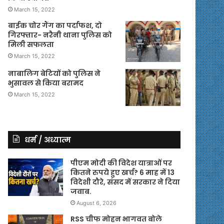
March 15, 2022
बाईक चोर गैंग का पर्दाफश, दो
गिरफ्तार- नरैनी थाना पुलिस को
मिली सफलता
March 15, 2022
नाबालिग बेटियों को पुलिस ने
भुसावल से किया बरामद
March 15, 2022
धर्म / अध्यात्म
पीएम मोदी की विदेश यात्राओं पर
कितने रुपये हुए खर्च? 6 माह में 13
विदेशी दौरे, संसद में सरकार ने दिया
जवाब.
August 6, 2026
RSS चीफ मोहन भागवत बोले