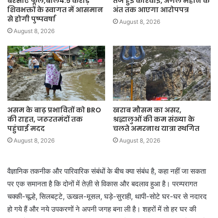
बरसाए फूल,बोले4.5 करोड़
तेज हुई कार्रवाई, अगले महीने के
शिवभक्तों के स्वागत में आसमान
अंत तक आएगा आरोपपत्र
से होगी पुष्पवर्षा
August 8, 2026
August 8, 2026
असम के बाढ़ प्रभावितों को BRO
खराब मौसम का असर,
की राहत, जरूरतमंदों तक
श्रद्धालुओं की कम संख्या के
पहुंचाई मदद
चलते अमरनाथ यात्रा स्थगित
August 8, 2026
August 8, 2026
वैज्ञानिक तकनीक और पारिवारिक संबंधों के बीच क्या संबंध है, कहा नहीं जा सकता
पर एक समानता है कि दोनों में तेज़ी से विकास और बदलाव हुआ है। परम्परागत
चक्की-चूल्हे, सिलबट्टे, ऊखल-मूसल, घड़े-सुराही, थापी-सोटे घर-घर से नदारद
हो गये हैं और नये उपकरणों ने अपनी जगह बना ली है। शहरों में तो हर घर की