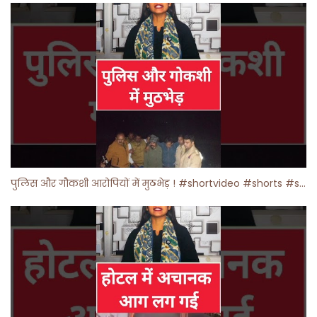
पुलिस और गौकशी आरोपियों में मुठभेड़ ! #shortvideo #shorts #shortsfeed