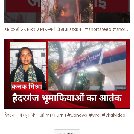
होतक में अचानक आग लगने से मचा हड़कंप ! #shortsfeed #shorts #viralshorts
हैदरगंज में भूमाफियाओं का आतंक ! #upnews #viral #viralvideo
Load more