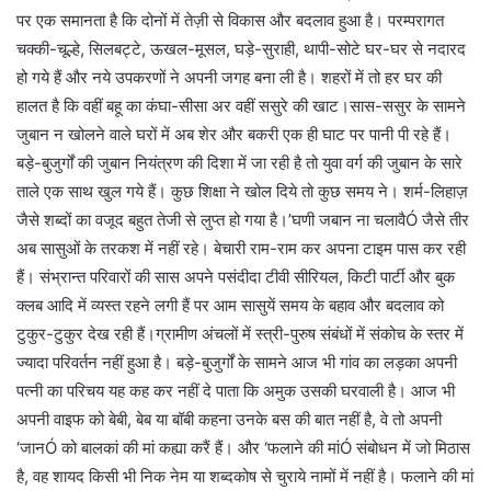
पर एक समानता है कि दोनों में तेज़ी से विकास और बदलाव हुआ है। परम्परागत
चक्की-चूल्हे, सिलबट्टे, ऊखल-मूसल, घड़े-सुराही, थापी-सोटे घर-घर से नदारद
हो गये हैं और नये उपकरणों ने अपनी जगह बना ली है। शहरों में तो हर घर की
हालत है कि वहीं बहू का कंघा-सीसा अर वहीं ससुरे की खाट।सास-ससुर के सामने
जुबान न खोलने वाले घरों में अब शेर और बकरी एक ही घाट पर पानी पी रहे हैं।
बड़े-बुजुर्गों की जुबान नियंत्रण की दिशा में जा रही है तो युवा वर्ग की जुबान के सारे
ताले एक साथ खुल गये हैं। कुछ शिक्षा ने खोल दिये तो कुछ समय ने। शर्म-लिहाज़
जैसे शब्दों का वजूद बहुत तेजी से लुप्त हो गया है।’घणी जबान ना चलावैÓ जैसे तीर
अब सासुओं के तरकश में नहीं रहे। बेचारी राम-राम कर अपना टाइम पास कर रही
हैं। संभ्रान्त परिवारों की सास अपने पसंदीदा टीवी सीरियल, किटी पार्टी और बुक
क्लब आदि में व्यस्त रहने लगी हैं पर आम सासुयें समय के बहाव और बदलाव को
टुकुर-टुकुर देख रही हैं।ग्रामीण अंचलों में स्त्री-पुरुष संबंधों में संकोच के स्तर में
ज्यादा परिवर्तन नहीं हुआ है। बड़े-बुजुर्गों के सामने आज भी गांव का लड़का अपनी
पत्नी का परिचय यह कह कर नहीं दे पाता कि अमुक उसकी घरवाली है। आज भी
अपनी वाइफ को बेबी, बेब या बॉबी कहना उनके बस की बात नहीं है, वे तो अपनी
‘जानÓ को बालकां की मां कह्या करैं हैं। और ‘फलाने की मांÓ संबोधन में जो मिठास
है, वह शायद किसी भी निक नेम या शब्दकोष से चुराये नामों में नहीं है। फलाने की मां