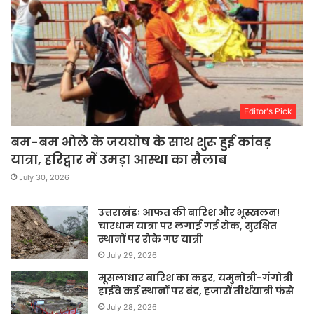
Editor's Pick
बम-बम भोले के जयघोष के साथ शुरू हुई कांवड़
यात्रा, हरिद्वार में उमड़ा आस्था का सैलाब
July 30, 2026
उत्तराखंडः आफत की बारिश और भूस्खलन!
चारधाम यात्रा पर लगाई गई रोक, सुरक्षित
स्थानों पर रोके गए यात्री
July 29, 2026
मूसलाधार बारिश का कहर, यमुनोत्री-गंगोत्री
हाईवे कई स्थानों पर बंद, हजारों तीर्थयात्री फंसे
July 28, 2026