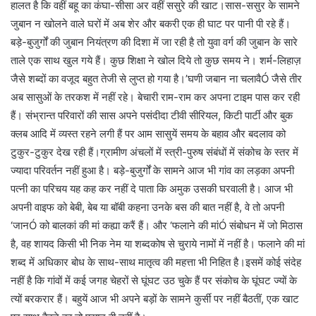
हालत है कि वहीं बहू का कंघा-सीसा अर वहीं ससुरे की खाट।सास-ससुर के सामने
जुबान न खोलने वाले घरों में अब शेर और बकरी एक ही घाट पर पानी पी रहे हैं।
बड़े-बुजुर्गों की जुबान नियंत्रण की दिशा में जा रही है तो युवा वर्ग की जुबान के सारे
ताले एक साथ खुल गये हैं। कुछ शिक्षा ने खोल दिये तो कुछ समय ने। शर्म-लिहाज़
जैसे शब्दों का वजूद बहुत तेजी से लुप्त हो गया है।’घणी जबान ना चलावैÓ जैसे तीर
अब सासुओं के तरकश में नहीं रहे। बेचारी राम-राम कर अपना टाइम पास कर रही
हैं। संभ्रान्त परिवारों की सास अपने पसंदीदा टीवी सीरियल, किटी पार्टी और बुक
क्लब आदि में व्यस्त रहने लगी हैं पर आम सासुयें समय के बहाव और बदलाव को
टुकुर-टुकुर देख रही हैं।ग्रामीण अंचलों में स्त्री-पुरुष संबंधों में संकोच के स्तर में
ज्यादा परिवर्तन नहीं हुआ है। बड़े-बुजुर्गों के सामने आज भी गांव का लड़का अपनी
पत्नी का परिचय यह कह कर नहीं दे पाता कि अमुक उसकी घरवाली है। आज भी
अपनी वाइफ को बेबी, बेब या बॉबी कहना उनके बस की बात नहीं है, वे तो अपनी
‘जानÓ को बालकां की मां कह्या करैं हैं। और ‘फलाने की मांÓ संबोधन में जो मिठास
है, वह शायद किसी भी निक नेम या शब्दकोष से चुराये नामों में नहीं है। फलाने की मां
शब्द में अधिकार बोध के साथ-साथ मातृत्व की महत्ता भी निहित है।इसमें कोई संदेह
नहीं है कि गांवों में कई जगह चेहरों से घूंघट उठ चुके हैं पर संकोच के घूंघट ज्यों के
त्यों बरकरार हैं। बहुयें आज भी अपने बड़ों के सामने कुर्सी पर नहीं बैठतीं, एक खाट