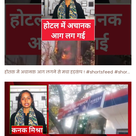
होतक में अचानक आग लगने से मचा हड़कंप ! #shortsfeed #shorts #viralshorts