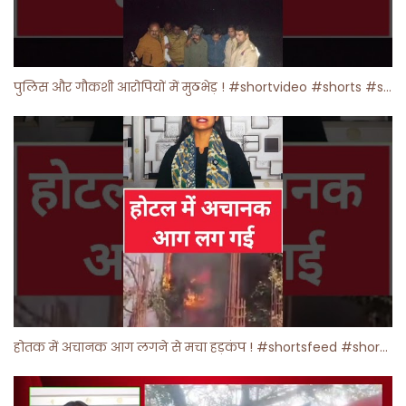
पुलिस और गौकशी आरोपियों में मुठभेड़ ! #shortvideo #shorts #shortsfeed
होतक में अचानक आग लगने से मचा हड़कंप ! #shortsfeed #shorts #viralshorts