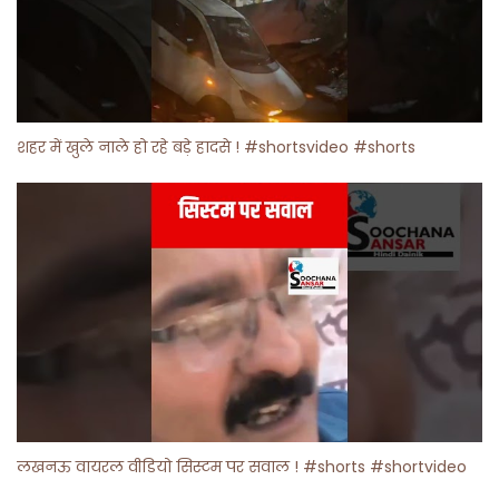
शहर में खुले नाले हो रहे बड़े हादसे ! #shortsvideo #shorts
लखनऊ वायरल वीडियो सिस्टम पर सवाल ! #shorts #shortvideo