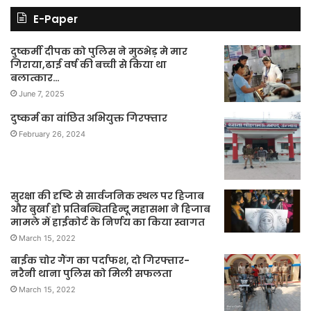
E-Paper
दुष्कर्मी दीपक को पुलिस ने मुठभेड़ मे मार
गिराया,ढाई वर्ष की बच्ची से किया था
बलात्कार…
June 7, 2025
दुष्कर्म का वांछित अभियुक्त गिरफ्तार
February 26, 2024
सुरक्षा की दृष्टि से सार्वजनिक स्थल पर हिजाब
और बुर्खा हो प्रतिबन्धितहिन्दू महासभा ने हिजाब
मामले में हाईकोर्ट के निर्णय का किया स्वागत
March 15, 2022
बाईक चोर गैंग का पर्दाफश, दो गिरफ्तार-
नरैनी थाना पुलिस को मिली सफलता
March 15, 2022