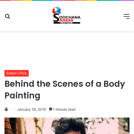
Search
M
for
Editor's Pick
Behind the Scenes of a Body
Painting
January 18, 2019
1 minute read