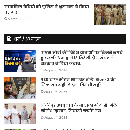
नाबालिग बेटियों को पुलिस ने भुसावल से किया
बरामद
March 15, 2022
धर्म / अध्यात्म
पीएम मोदी की विदेश यात्राओं पर कितने रुपये
हुए खर्च? 6 माह में 13 विदेशी दौरे, संसद में
सरकार ने दिया जवाब.
August 6, 2026
RSS चीफ मोहन भागवत बोले ‘Gen-Z की
शिकायत सही, वे देश-विरोधी नहीं’.
August 6, 2026
बांकीपुर उपचुनाव के बाद PM मोदी से मिले
नीतीश कुमार, सियासी चर्चाएं तेज..!
August 4, 2026