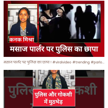
मसाज पार्लर पर पुलिस का छापा ! #viralvideo #trending #parlour