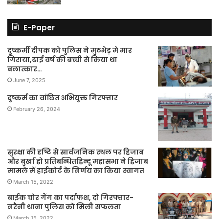
E-Paper
दुष्कर्मी दीपक को पुलिस ने मुठभेड़ मे मार
गिराया,ढाई वर्ष की बच्ची से किया था
बलात्कार…
June 7, 2025
दुष्कर्म का वांछित अभियुक्त गिरफ्तार
February 26, 2024
सुरक्षा की दृष्टि से सार्वजनिक स्थल पर हिजाब
और बुर्खा हो प्रतिबन्धितहिन्दू महासभा ने हिजाब
मामले में हाईकोर्ट के निर्णय का किया स्वागत
March 15, 2022
बाईक चोर गैंग का पर्दाफश, दो गिरफ्तार-
नरैनी थाना पुलिस को मिली सफलता
March 15, 2022