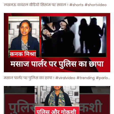
लखनऊ वायरल वीडियो सिस्टम पर सवाल ! #shorts #shortvideo
मसाज पार्लर पर पुलिस का छापा ! #viralvideo #trending #parlour