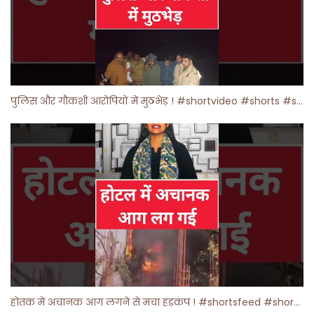
पुलिस और गौकशी आरोपियों में मुठभेड़ ! #shortvideo #shorts #shortsfeed
होतक में अचानक आग लगने से मचा हड़कंप ! #shortsfeed #shorts #viralshorts