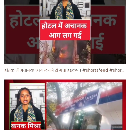
होतक में अचानक आग लगने से मचा हड़कंप ! #shortsfeed #shorts #viralshorts