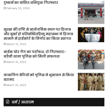
दुष्कर्म का वांछित अभियुक्त गिरफ्तार
February 26, 2024
सुरक्षा की दृष्टि से सार्वजनिक स्थल पर हिजाब
और बुर्खा हो प्रतिबन्धितहिन्दू महासभा ने हिजाब
मामले में हाईकोर्ट के निर्णय का किया स्वागत
March 15, 2022
बाईक चोर गैंग का पर्दाफश, दो गिरफ्तार-
नरैनी थाना पुलिस को मिली सफलता
March 15, 2022
नाबालिग बेटियों को पुलिस ने भुसावल से किया
बरामद
March 15, 2022
धर्म / अध्यात्म