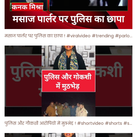
मसाज पार्लर पर पुलिस का छापा ! #viralvideo #trending #parlour
पुलिस और गौकशी आरोपियों में मुठभेड़ ! #shortvideo #shorts #shortsfeed