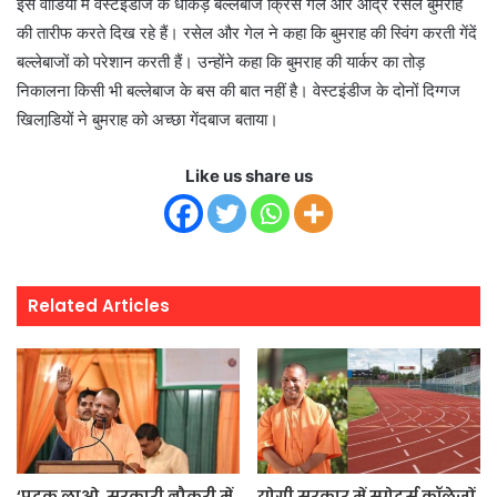
इस वीडियो में वेस्‍टइंडीज के धाकड़ बल्‍लेबाज क्रिस गेल और आंद्रे रसेल बुमराह
की तारीफ करते दिख रहे हैं। रसेल और गेल ने कहा कि बुमराह की स्विंग करती गेंदें
बल्‍लेबाजों को परेशान करती हैं। उन्‍होंने कहा कि बुमराह की यार्कर का तोड़
निकालना किसी भी बल्‍लेबाज के बस की बात नहीं है। वेस्‍टइंडीज के दोनों दिग्‍गज
खिलाडि़यों ने बुमराह को अच्‍छा गेंदबाज बताया।
Like us share us
Related Articles
‘पदक लाओ, सरकारी नौकरी में
योगी सरकार में स्पोर्ट्स कॉलेजों