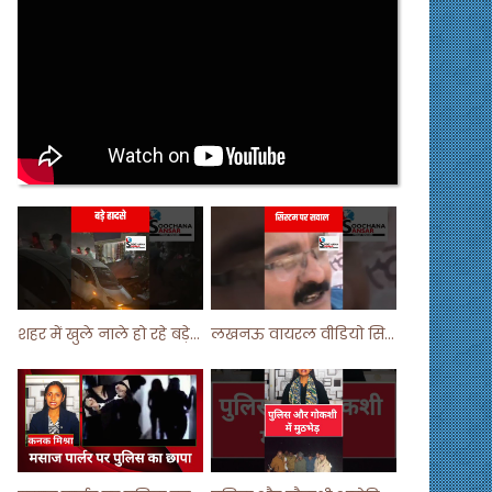
शहर में खुले नाले हो रहे बड़े हादसे ! #shortsvideo #shorts
लखनऊ वायरल वीडियो सिस्टम पर सवाल ! #shorts #shortvideo