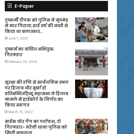
E-Paper
दुष्कर्मी दीपक को पुलिस ने मुठभेड़
मे मार गिराया,ढाई वर्ष की बच्ची से
किया था बलात्कार…
June 7, 2025
दुष्कर्म का वांछित अभियुक्त
गिरफ्तार
February 26, 2024
सुरक्षा की दृष्टि से सार्वजनिक स्थल
पर हिजाब और बुर्खा हो
प्रतिबन्धितहिन्दू महासभा ने हिजाब
मामले में हाईकोर्ट के निर्णय का
किया स्वागत
March 15, 2022
बाईक चोर गैंग का पर्दाफश, दो
गिरफ्तार- नरैनी थाना पुलिस को
मिली सफलता