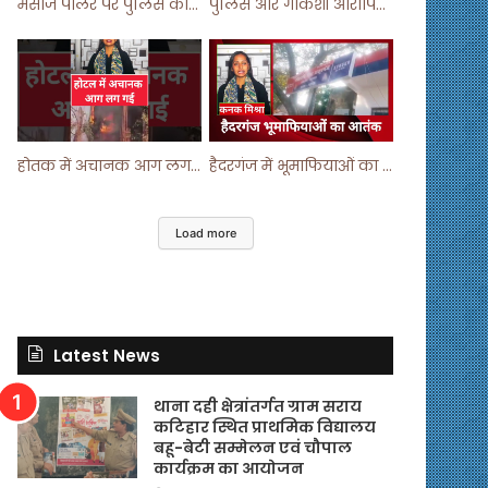
मसाज पार्लर पर पुलिस का छापा ! #viralvideo #trending #parlour
पुलिस और गौकशी आरोपियों में मुठभेड़ ! #shortvideo #shorts #shortsfeed
होतक में अचानक आग लगने से मचा हड़कंप ! #shortsfeed #shorts #viralshorts
हैदरगंज में भूमाफियाओं का आतंक ! #upnews #viral #viralvideo
Load more
Latest News
थाना दही क्षेत्रांतर्गत ग्राम सराय
कटिहार स्थित प्राथमिक विद्यालय
बहू-बेटी सम्मेलन एवं चौपाल
कार्यक्रम का आयोजन