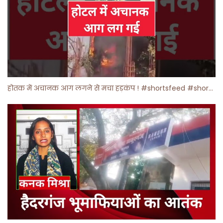
होतक में अचानक आग लगने से मचा हड़कंप ! #shortsfeed #shorts #viralshorts