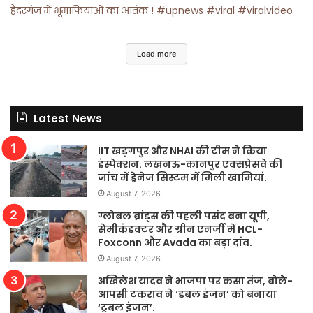
हैदरगंज में भूमाफियाओं का आतंक ! #upnews #viral #viralvideo
Load more
Latest News
IIT खड़गपुर और NHAI की टीम ने किया
इंस्पेक्शन. लखनऊ-कानपुर एक्सप्रेसवे की
जांच में ड्रेनेज सिस्टम में मिली खामियां.
August 7, 2026
ग्लोबल ब्रांड्स की पहली पसंद बना यूपी,
सेमीकंडक्टर और ग्रीन एनर्जी में HCL-
Foxconn और Avada का बड़ा दांव.
August 7, 2026
अखिलेश यादव ने भाजपा पर कसा तंज, बोले-
आपसी टकराव ने ‘डबल इंजन’ को बनाया
‘ट्रबल इंजन’.