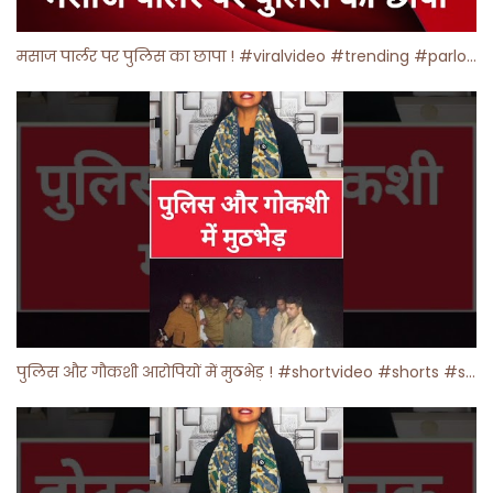
मसाज पार्लर पर पुलिस का छापा ! #viralvideo #trending #parlour
पुलिस और गौकशी आरोपियों में मुठभेड़ ! #shortvideo #shorts #shortsfeed