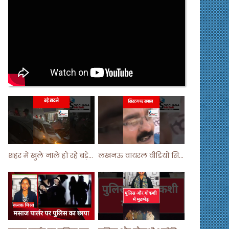
शहर में खुले नाले हो रहे बड़े हादसे ! #shortsvideo #shorts
लखनऊ वायरल वीडियो सिस्टम पर सवाल ! #shorts #shortvideo