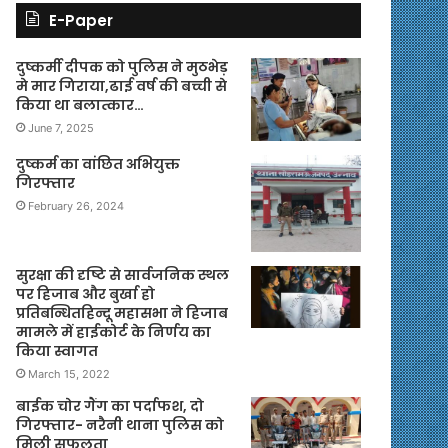
E-Paper
दुष्कर्मी दीपक को पुलिस ने मुठभेड़
मे मार गिराया,ढाई वर्ष की बच्ची से
किया था बलात्कार…
June 7, 2025
दुष्कर्म का वांछित अभियुक्त
गिरफ्तार
February 26, 2024
सुरक्षा की दृष्टि से सार्वजनिक स्थल
पर हिजाब और बुर्खा हो
प्रतिबन्धितहिन्दू महासभा ने हिजाब
मामले में हाईकोर्ट के निर्णय का
किया स्वागत
March 15, 2022
बाईक चोर गैंग का पर्दाफश, दो
गिरफ्तार- नरैनी थाना पुलिस को
मिली सफलता