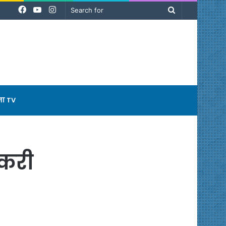
Facebook
YouTube
Instagram
Search
for
ना TV
डकरी