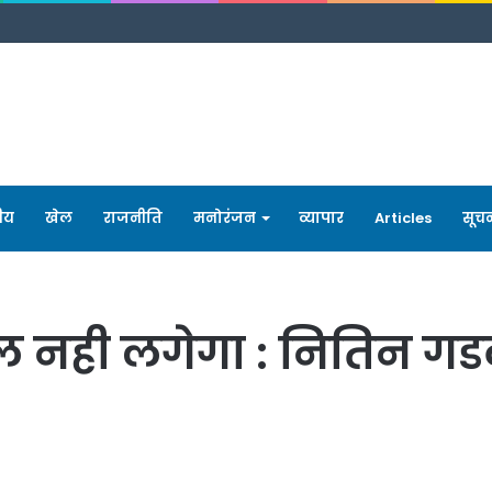
रीय
खेल
राजनीति
मनोरंजन
व्यापार
Articles
सूच
ोल नही लगेगा : नितिन ग