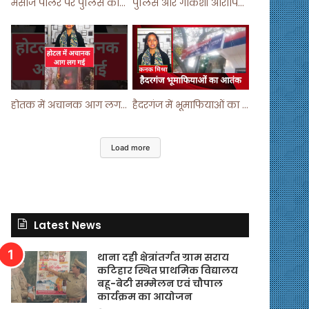
मसाज पार्लर पर पुलिस का छापा ! #viralvideo #trending #parlour
पुलिस और गौकशी आरोपियों में मुठभेड़ ! #shortvideo #shorts #shortsfeed
होतक में अचानक आग लगने से मचा हड़कंप ! #shortsfeed #shorts #viralshorts
हैदरगंज में भूमाफियाओं का आतंक ! #upnews #viral #viralvideo
Load more
Latest News
थाना दही क्षेत्रांतर्गत ग्राम सराय
कटिहार स्थित प्राथमिक विद्यालय
बहू-बेटी सम्मेलन एवं चौपाल
कार्यक्रम का आयोजन