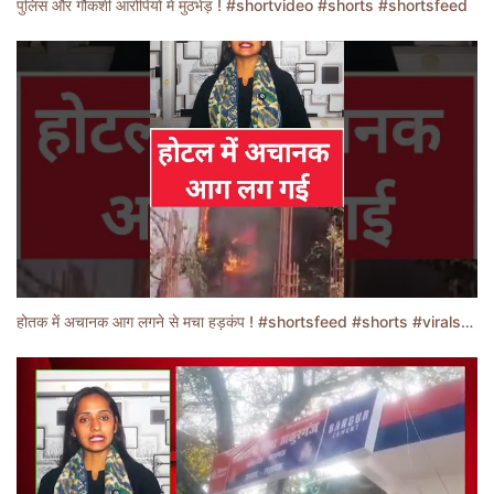
पुलिस और गौकशी आरोपियों में मुठभेड़ ! #shortvideo #shorts #shortsfeed
होतक में अचानक आग लगने से मचा हड़कंप ! #shortsfeed #shorts #viralshorts