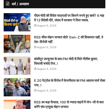
धर्म / अध्यात्म
पीएम मोदी की विदेश यात्राओं पर कितने रुपये हुए खर्च? 6 माह
में 13 विदेशी दौरे, संसद में सरकार ने दिया जवाब.
August 6, 2026
RSS चीफ मोहन भागवत बोले ‘Gen-Z की शिकायत सही, वे
देश-विरोधी नहीं’.
August 6, 2026
बांकीपुर उपचुनाव के बाद PM मोदी से मिले नीतीश कुमार,
सियासी चर्चाएं तेज..!
August 4, 2026
E 20 पेट्रोल के विरोध में केजरीवाल का PM आवास मार्च रोका
गया..!
August 4, 2026
RSS का बड़ा फैसला, 100 से ज्यादा शहरों में जेन-जी से बात
करेंगे संघ प्रमुख मोहन भागवत