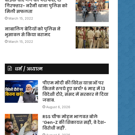
गिरफ्तार- नरैनी थाना पुलिस को
मिली सफलता
March 15, 2022
नाबालिग बेटियों को पुलिस ने
भुसावल से किया बरामद
March 15, 2022
धर्म / अध्यात्म
पीएम मोदी की विदेश यात्राओं पर
कितने रुपये हुए खर्च? 6 माह में 13
विदेशी दौरे, संसद में सरकार ने दिया
जवाब.
August 6, 2026
RSS चीफ मोहन भागवत बोले
‘Gen-Z की शिकायत सही, वे देश-
विरोधी नहीं’.
August 6, 2026