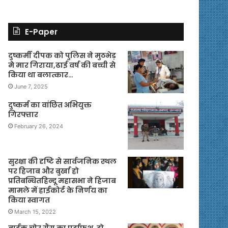
E-Paper
दुष्कर्मी दीपक को पुलिस ने मुठभेड़
मे मार गिराया,ढाई वर्ष की बच्ची से
किया था बलात्कार…
June 7, 2025
दुष्कर्म का वांछित अभियुक्त
गिरफ्तार
February 26, 2024
सुरक्षा की दृष्टि से सार्वजनिक स्थल
पर हिजाब और बुर्खा हो
प्रतिबन्धितहिन्दू महासभा ने हिजाब
मामले में हाईकोर्ट के निर्णय का
किया स्वागत
March 15, 2022
बाईक चोर गैंग का पर्दाफश, दो