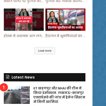
मसाज पार्लर पर पुलिस का छापा ! #viralvideo #trending #parlour
पुलिस और गौकशी आरोपियों में मुठभेड़ ! #shortvideo #shorts #shortsfeed
होतक में अचानक आग लगने से मचा हड़कंप ! #shortsfeed #shorts #viralshorts
हैदरगंज में भूमाफियाओं का आतंक ! #upnews #viral #viralvideo
Load more
Latest News
IIT खड़गपुर और NHAI की टीम ने
किया इंस्पेक्शन. लखनऊ-कानपुर
एक्सप्रेसवे की जांच में ड्रेनेज सिस्टम
में मिली खामियां.