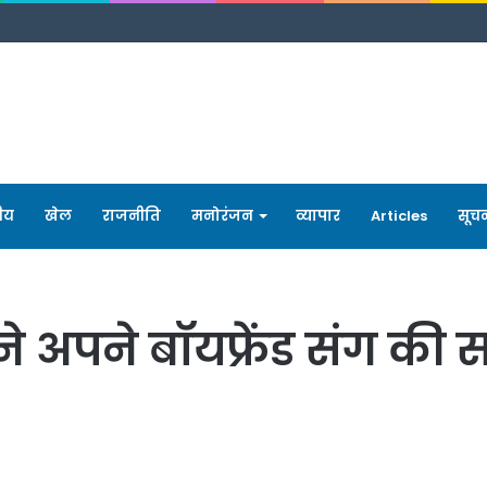
रीय
खेल
राजनीति
मनोरंजन
व्यापार
Articles
सूच
पने बॉयफ्रेंड संग की सग