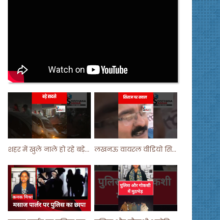
शहर में खुले नाले हो रहे बड़े हादसे ! #shortsvideo #shorts
लखनऊ वायरल वीडियो सिस्टम पर सवाल ! #shorts #shortvideo