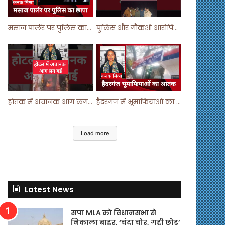
मसाज पार्लर पर पुलिस का छापा ! #viralvideo #trending #parlour
पुलिस और गौकशी आरोपियों में मुठभेड़ ! #shortvideo #shorts #shortsfeed
होतक में अचानक आग लगने से मचा हड़कंप ! #shortsfeed #shorts #viralshorts
हैदरगंज में भूमाफियाओं का आतंक ! #upnews #viral #viralvideo
Load more
Latest News
सपा MLA को विधानसभा से
निकाला बाहर, ‘चंदा चोर, गद्दी छोड़’