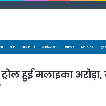
रीय
खेल
राजनीति
मनोरंजन
व्यापार
Articles
सूच
्रोल हुईं मलाइका अरोड़ा, य
ा