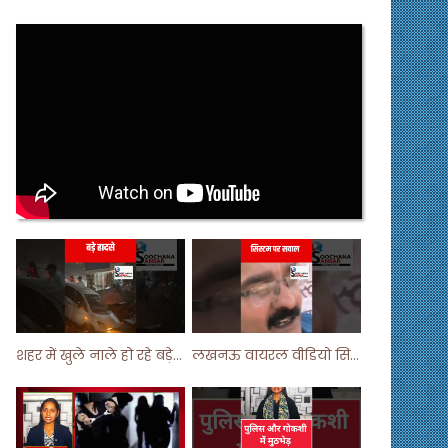
शहर में खुले नाले हो रहे बड़े हादसे ! #shortsvideo #shorts
लखनऊ वायरल वीडियो सिस्टम पर सवाल ! #shorts #shortvideo