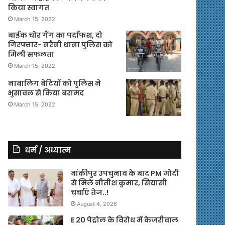
किया स्वागत
March 15, 2022
बाईक चोर गैंग का पर्दाफश, दो
गिरफ्तार- नरैनी थाना पुलिस को
मिली सफलता
March 15, 2022
नाबालिग बेटियों को पुलिस ने
भुसावल से किया बरामद
March 15, 2022
धर्म / अध्यात्म
बांकीपुर उपचुनाव के बाद PM मोदी
से मिले नीतीश कुमार, सियासी
चर्चाएं तेज..!
August 4, 2026
E 20 पेट्रोल के विरोध में केजरीवाल