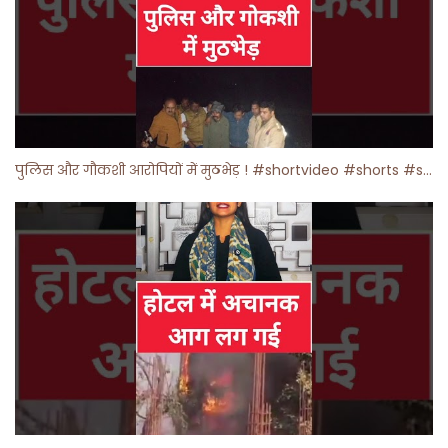
पुलिस और गौकशी आरोपियों में मुठभेड़ ! #shortvideo #shorts #shortsfeed