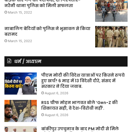
बाईक चोर गैंग का पर्दाफश, दो गिरफ्तार-
नरैनी थाना पुलिस को मिली सफलता
March 15, 2022
नाबालिग बेटियों को पुलिस ने भुसावल से किया
बरामद
March 15, 2022
धर्म / अध्यात्म
पीएम मोदी की विदेश यात्राओं पर कितने रुपये
हुए खर्च? 6 माह में 13 विदेशी दौरे, संसद में
सरकार ने दिया जवाब.
August 6, 2026
RSS चीफ मोहन भागवत बोले ‘Gen-Z की
शिकायत सही, वे देश-विरोधी नहीं’.
August 6, 2026
बांकीपुर उपचुनाव के बाद PM मोदी से मिले