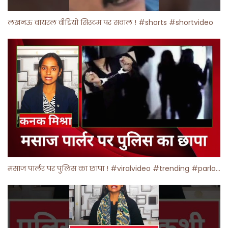
लखनऊ वायरल वीडियो सिस्टम पर सवाल ! #shorts #shortvideo
मसाज पार्लर पर पुलिस का छापा ! #viralvideo #trending #parlour