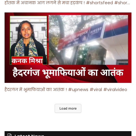
होतक में अचानक आग लगने से मचा हड़कंप ! #shortsfeed #shorts #viralshorts
हैदरगंज में भूमाफियाओं का आतंक ! #upnews #viral #viralvideo
Load more