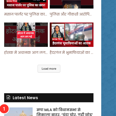
मसाज पार्लर पर पुलिस का छापा ! #viralvideo #trending #parlour
पुलिस और गौकशी आरोपियों में मुठभेड़ ! #shortvideo #shorts #shortsfeed
होतक में अचानक आग लगने से मचा हड़कंप ! #shortsfeed #shorts #viralshorts
हैदरगंज में भूमाफियाओं का आतंक ! #upnews #viral #viralvideo
Load more
Latest News
सपा MLA को विधानसभा से
निकाला बाहर, ‘चंदा चोर, गद्दी छोड़’