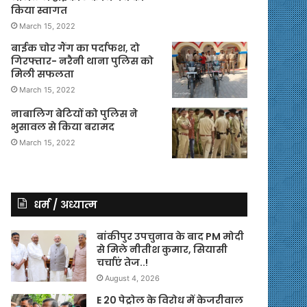
किया स्वागत
March 15, 2022
बाईक चोर गैंग का पर्दाफश, दो
गिरफ्तार- नरैनी थाना पुलिस को
मिली सफलता
March 15, 2022
नाबालिग बेटियों को पुलिस ने
भुसावल से किया बरामद
March 15, 2022
धर्म / अध्यात्म
बांकीपुर उपचुनाव के बाद PM मोदी
से मिले नीतीश कुमार, सियासी
चर्चाएं तेज..!
August 4, 2026
E 20 पेट्रोल के विरोध में केजरीवाल