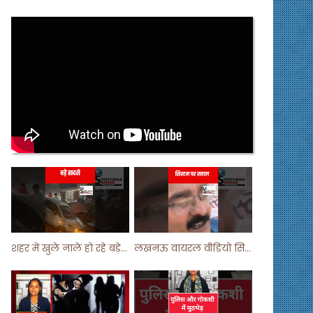
शहर में खुले नाले हो रहे बड़े हादसे ! #shortsvideo #shorts
लखनऊ वायरल वीडियो सिस्टम पर सवाल ! #shorts #shortvideo