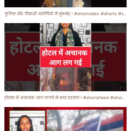
पुलिस और गौकशी आरोपियों में मुठभेड़ ! #shortvideo #shorts #shortsfeed
होतक में अचानक आग लगने से मचा हड़कंप ! #shortsfeed #shorts #viralshorts