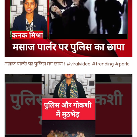
मसाज पार्लर पर पुलिस का छापा ! #viralvideo #trending #parlour