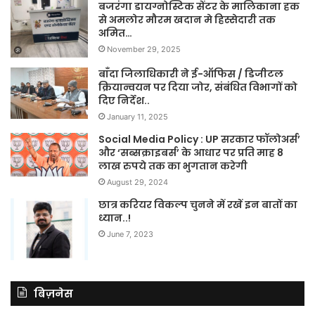
बजरंगा डायग्नोस्टिक सेंटर के मालिकाना हक
से अमलोर मौरम खदान मे हिस्सेदारी तक
अमित…
November 29, 2025
बाँदा जिलाधिकारी ने ई-ऑफिस / डिजीटल
क्रियान्वयन पर दिया जोर, संबंधित विभागों को
दिए निर्देश..
January 11, 2025
Social Media Policy : UP सरकार फॉलोअर्स’
और ‘सब्सक्राइबर्स’ के आधार पर प्रति माह 8
लाख रुपये तक का भुगतान करेगी
August 29, 2024
छात्र करियर विकल्प चुनने में रखें इन बातों का
ध्यान..!
June 7, 2023
बिज़नेस