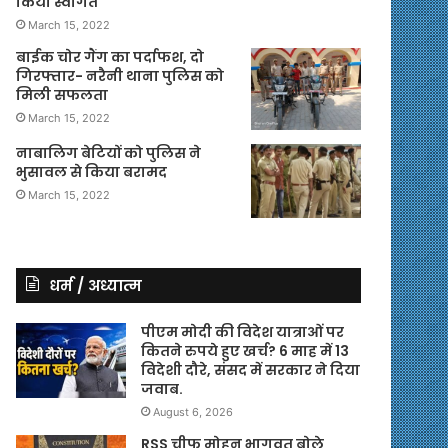
किया स्वागत
March 15, 2022
बाईक चोर गैंग का पर्दाफश, दो
गिरफ्तार- नरैनी थाना पुलिस को
मिली सफलता
March 15, 2022
नाबालिग बेटियों को पुलिस ने
भुसावल से किया बरामद
March 15, 2022
धर्म / अध्यात्म
पीएम मोदी की विदेश यात्राओं पर
कितने रुपये हुए खर्च? 6 माह में 13
विदेशी दौरे, संसद में सरकार ने दिया
जवाब.
August 6, 2026
RSS चीफ मोहन भागवत बोले