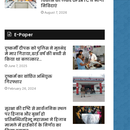
विकास को लेकर UPSRTC ने मांगी
निविदाएं
August 7, 2026
E-Paper
दुष्कर्मी दीपक को पुलिस ने मुठभेड़
मे मार गिराया,ढाई वर्ष की बच्ची से
किया था बलात्कार…
June 7, 2025
दुष्कर्म का वांछित अभियुक्त
गिरफ्तार
February 26, 2024
सुरक्षा की दृष्टि से सार्वजनिक स्थल
पर हिजाब और बुर्खा हो
प्रतिबन्धितहिन्दू महासभा ने हिजाब
मामले में हाईकोर्ट के निर्णय का