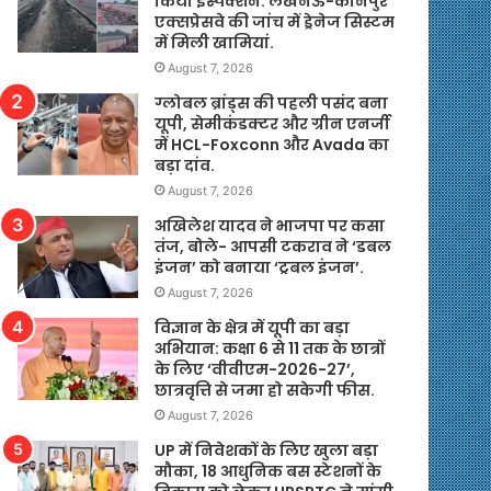
किया इंस्पेक्शन. लखनऊ-कानपुर
एक्सप्रेसवे की जांच में ड्रेनेज सिस्टम
में मिली खामियां.
August 7, 2026
ग्लोबल ब्रांड्स की पहली पसंद बना
यूपी, सेमीकंडक्टर और ग्रीन एनर्जी
में HCL-Foxconn और Avada का
बड़ा दांव.
August 7, 2026
अखिलेश यादव ने भाजपा पर कसा
तंज, बोले- आपसी टकराव ने ‘डबल
इंजन’ को बनाया ‘ट्रबल इंजन’.
August 7, 2026
विज्ञान के क्षेत्र में यूपी का बड़ा
अभियान: कक्षा 6 से 11 तक के छात्रों
के लिए ‘वीवीएम-2026-27’,
छात्रवृत्ति से जमा हो सकेगी फीस.
August 7, 2026
UP में निवेशकों के लिए खुला बड़ा
मौका, 18 आधुनिक बस स्टेशनों के