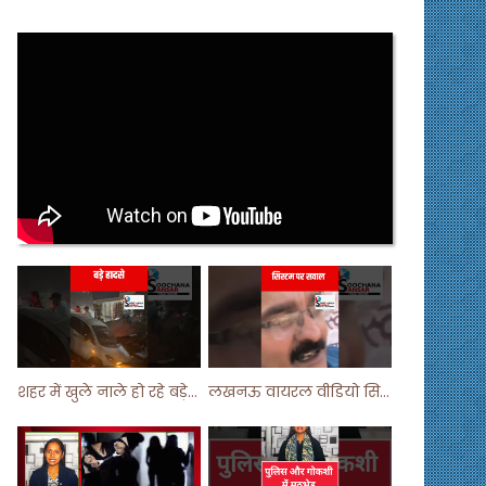
शहर में खुले नाले हो रहे बड़े हादसे ! #shortsvideo #shorts
लखनऊ वायरल वीडियो सिस्टम पर सवाल ! #shorts #shortvideo