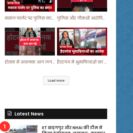
मसाज पार्लर पर पुलिस का छापा ! #viralvideo #trending #parlour
पुलिस और गौकशी आरोपियों में मुठभेड़ ! #shortvideo #shorts #shortsfeed
होतक में अचानक आग लगने से मचा हड़कंप ! #shortsfeed #shorts #viralshorts
हैदरगंज में भूमाफियाओं का आतंक ! #upnews #viral #viralvideo
Load more
Latest News
IIT खड़गपुर और NHAI की टीम ने