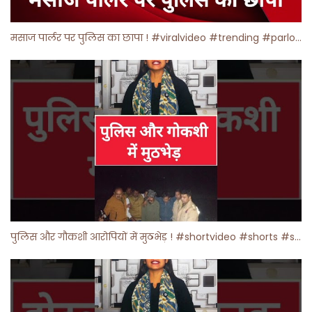
मसाज पार्लर पर पुलिस का छापा ! #viralvideo #trending #parlour
पुलिस और गौकशी आरोपियों में मुठभेड़ ! #shortvideo #shorts #shortsfeed