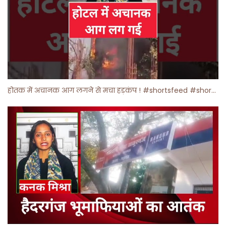
होतक में अचानक आग लगने से मचा हड़कंप ! #shortsfeed #shorts #viralshorts