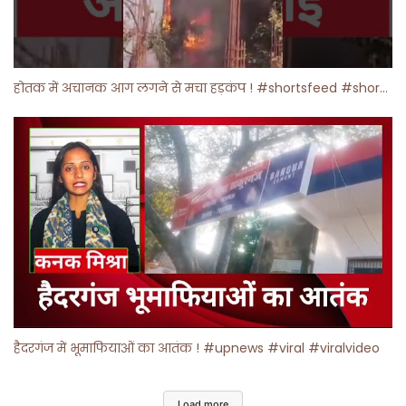
होतक में अचानक आग लगने से मचा हड़कंप ! #shortsfeed #shorts #viralshorts
हैदरगंज में भूमाफियाओं का आतंक ! #upnews #viral #viralvideo
Load more