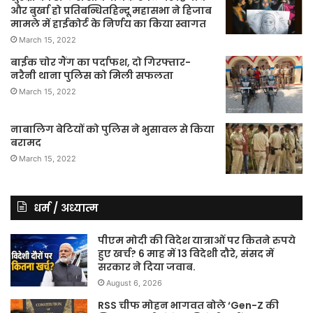
और बुर्खा हो प्रतिबन्धितहिन्दू महासभा ने हिजाब
मामले में हाईकोर्ट के निर्णय का किया स्वागत
March 15, 2022
बाईक चोर गैंग का पर्दाफश, दो गिरफ्तार-
नरैनी थाना पुलिस को मिली सफलता
March 15, 2022
नाबालिग बेटियों को पुलिस ने भुसावल से किया
बरामद
March 15, 2022
धर्म / अध्यात्म
पीएम मोदी की विदेश यात्राओं पर कितने रुपये
हुए खर्च? 6 माह में 13 विदेशी दौरे, संसद में
सरकार ने दिया जवाब.
August 6, 2026
RSS चीफ मोहन भागवत बोले ‘Gen-Z की