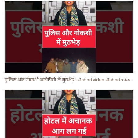
पुलिस और गौकशी आरोपियों में मुठभेड़ ! #shortvideo #shorts #shortsfeed