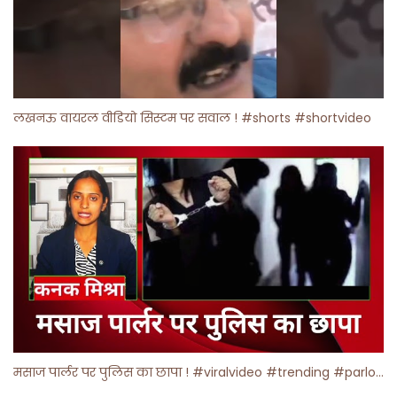
लखनऊ वायरल वीडियो सिस्टम पर सवाल ! #shorts #shortvideo
मसाज पार्लर पर पुलिस का छापा ! #viralvideo #trending #parlour