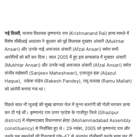
नई दिल्‍ली,
भाजपा विधायक कृष्‍णानंद राय (Krishnanand Rai) हत्‍या मामले में
विशेष सीबीआई अदालत ने बुधवार को पूर्व विधायक मुख्‍तार अंसारी (Mukhtar
Ansari) और उनके भाई अफजाल अंसारी (Afzal Ansari) समेत सभी
आरोपियों को बरी कर दिया। साल 2005 में हुए इस हत्‍याकांड में मुख्‍तार अंसारी
(Mukhtar Ansari) और उनके भाई अफजाल अंसारी (Afzal Ansari) समेत
संजीव माहेश्वरी (Sanjeev Maheshwari), एजाजुल हक (Aijazul
Haque), राकेश पांडेय (Rakesh Pandey), रामू मल्लाह (Ramu Mallah)
को आरोपी बनाया गया था।
पिछले साल नौ जुलाई की सुबह बागपत जेल में मुन्ना बजरंगी की गोली मारकर हत्या
कर दी गई थी। कृष्‍णानंद राय उत्तर प्रदेश के गाजीपुर जिले (Ghazipur
district) में मोहम्मदाबाद विधानसभा क्षेत्र (Mohammadabad Assembly
constituency) से निर्वाचित हुए थे। 29 नवंबर, 2005 को कृष्‍णानंद राय और
उनके छह समर्थकों की दिनदहाड़े एके-47 से अंधाधुंध गोलीबारी करके हत्‍या कर दी