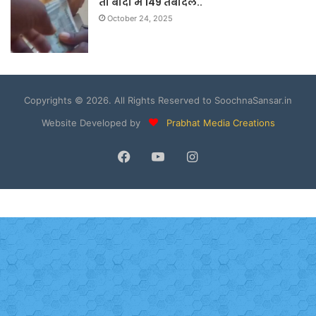
तो बाँदा मे 149 तबादले..
October 24, 2025
Copyrights © 2026. All Rights Reserved to SoochnaSansar.in
Website Developed by
Prabhat Media Creations
Facebook
YouTube
Instagram