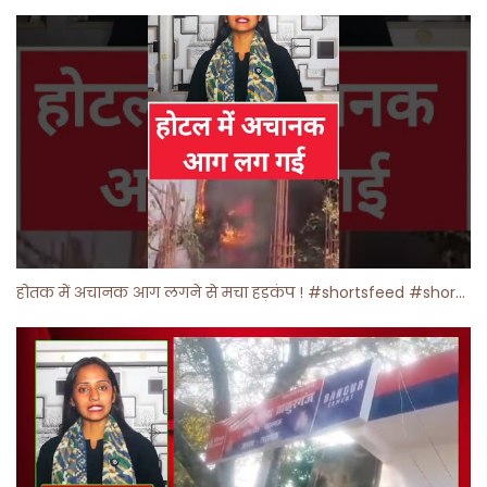
होतक में अचानक आग लगने से मचा हड़कंप ! #shortsfeed #shorts #viralshorts