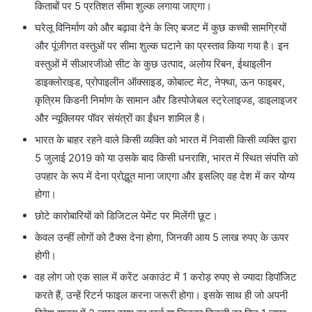
किताबों पर 5 प्रतिशत सीमा शुल्‍क लगाया जाएगा।
घरेलू विनिर्माण को और बढ़ावा देने के लिए बजट में कुछ कच्‍ची सामग्रियों
और पूंजीगत वस्‍तुओं पर सीमा शुल्‍क घटाने का प्रस्‍ताव किया गया है। इन
वस्‍तुओं में सीआरजीओ सीट के कुछ उत्‍पाद, अलोय रिबन, ईथाइलीन
डाइक्‍लोराइड, प्रोपाइलीन ऑक्‍साइड, कोबाल्‍ट मेट, नेफ्था, ऊन फाइबर,
कृत्रिम किडनी निर्माण के सामान और डिस्‍पोजेबल स्‍ट्रेलाइज्ड, डाइलाइजर
और न्‍यूक्लियर पॉवर संयंत्रों का ईंधन शामिल है।
भारत के बाहर रहने वाले किसी व्यक्ति को भारत में निवासी किसी व्यक्ति द्वारा
5 जुलाई 2019 को या उसके बाद किसी धनराशि, भारत में स्थित संपत्ति को
उपहार के रूप में देना प्रोद्भूत माना जाएगा और इसलिए वह देश में कर योग्य
होगा।
छोटे कारोबारियों को डिजिटल पेमेंट पर मिलेंगी छूट।
केवल उन्हीं लोगों को टैक्स देना होगा, जिनकी आय 5 लाख रुपए के ऊपर
होगी।
वह लोग जो एक साल में करेंट अकाउंट में 1 करोड़ रुपए से ज्यादा डिपॉजिट
करते हैं, उन्हें रिटर्न फाइल करना जरूरी होगा। इसके साथ ही जो अपनी