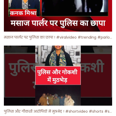
मसाज पार्लर पर पुलिस का छापा ! #viralvideo #trending #parlour
पुलिस और गौकशी आरोपियों में मुठभेड़ ! #shortvideo #shorts #shortsfeed